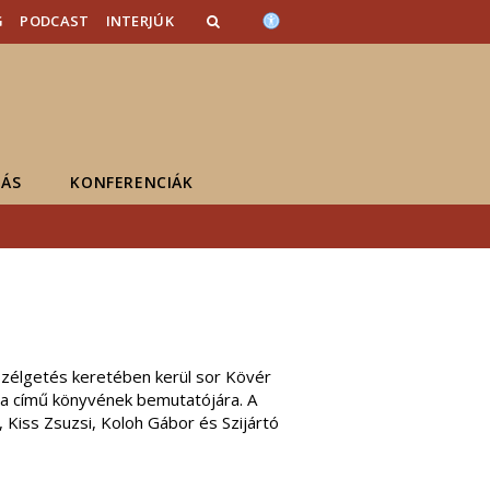
G
PODCAST
INTERJÚK
ÁS
KONFERENCIÁK
szélgetés keretében kerül sor Kövér
a című könyvének bemutatójára. A
 Kiss Zsuzsi, Koloh Gábor és Szijártó