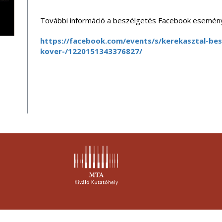
További információ a beszélgetés Facebook esemény
https://facebook.com/events/s/kerekasztal-bes
kover-/1220151343376827/