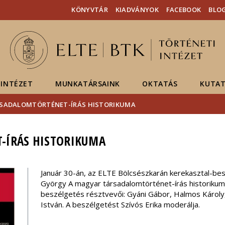
Események
ELTE a
Hírek
KÖNYVTÁR
KIADVÁNYOK
FACEBOOK
BLO
sajtóban
INTÉZET
MUNKATÁRSAINK
OKTATÁS
KUTAT
RSADALOMTÖRTÉNET-ÍRÁS HISTORIKUMA
-ÍRÁS HISTORIKUMA
Január 30-án, az ELTE Bölcsészkarán kerekasztal-be
György A magyar társadalomtörténet-írás historikum
beszélgetés résztvevői: Gyáni Gábor, Halmos Károly,
István. A beszélgetést Szívós Erika moderálja.