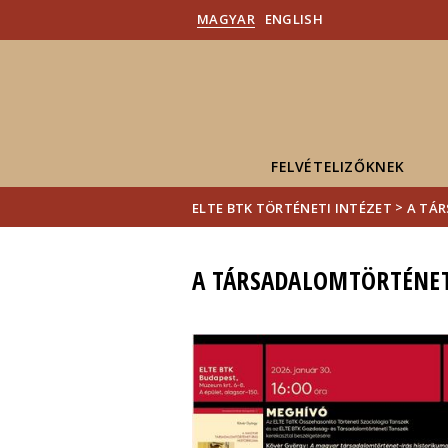
MAGYAR
ENGLISH
FELVÉTELIZŐKNEK
>
ELTE BTK TÖRTÉNETI INTÉZET
A TÁ
A TÁRSADALOMTÖRTÉNET