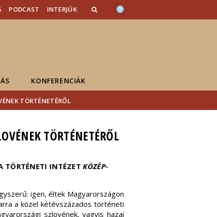
G
PODCAST
INTERJÚK
ÁS
KONFERENCIÁK
VÉNEK TÖRTÉNETÉRŐL
LOVÉNEK TÖRTÉNETÉRŐL
A TÖRTÉNETI INTÉZET
KÖZÉP-
 egyszerű: igen, éltek Magyarországon
arra a közel kétévszázados történeti
magyarországi szlovének, vagyis hazai