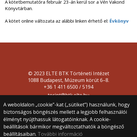
A kötetbemutatóra február 23-án kerül sor a Vén Vakond
Könyvtárban.
A kötet online változata az alábbi linken érhető el:
Évkönyv
© 2023 ELTE BTK Történeti Intézet
1088 Budapest, Múzeum körút 6–8.
+36 1 411 6500 / 5194
torint@btk.elte.hu
A weboldalon „cookie”-kat („sütiket”) használunk, hogy
biztonságos böngészés mellett a legjobb felhasználói
élményt nyújthassuk látogatóinknak. A cookie-
beállítások bármikor megváltoztathatók a böngésző
beállításaiban.
További információ