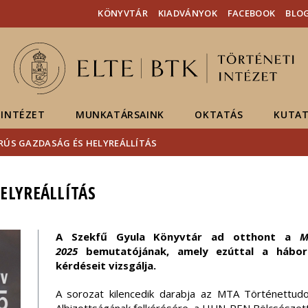
Események
ELTE a
Hírek
KÖNYVTÁR
KIADVÁNYOK
FACEBOOK
BLO
sajtóban
INTÉZET
MUNKATÁRSAINK
OKTATÁS
KUTAT
ÚS GAZDASÁG ÉS HELYREÁLLÍTÁS
ELYREÁLLÍTÁS
A Szekfű Gyula Könyvtár ad otthont a
M
2025
bemutatójának, amely ezúttal a háború
kérdéseit vizsgálja.
A sorozat kilencedik darabja az MTA Történettud