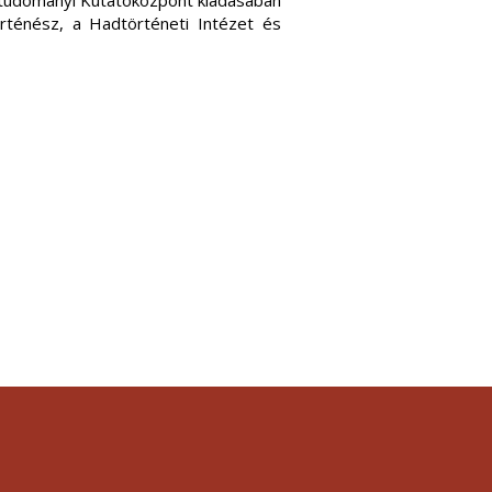
ttudományi Kutatóközpont kiadásában
rténész, a Hadtörténeti Intézet és