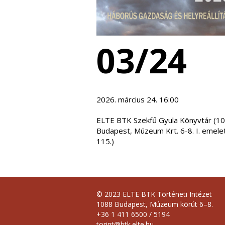
03/24
2026. március 24. 16:00
ELTE BTK Szekfű Gyula Könyvtár (1
Budapest, Múzeum Krt. 6-8. I. emele
115.)
© 2023 ELTE BTK Történeti Intézet
1088 Budapest, Múzeum körút 6–8.
+36 1 411 6500 / 5194
torint@btk.elte.hu