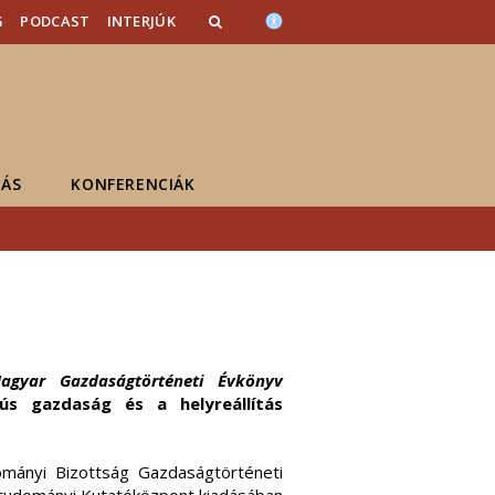
G
PODCAST
INTERJÚK
ÁS
KONFERENCIÁK
agyar Gazdaságtörténeti Évkönyv
s gazdaság és a helyreállítás
ományi Bizottság Gazdaságtörténeti