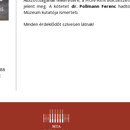
Albizottságának felkérésére, a HUN-REN Bölcsésze
jelent meg. A kötetet
dr. Pollmann Ferenc
hadtö
Múzeum kutatója ismerteti.
Minden érdeklődőt szívesen látnak!
088
t