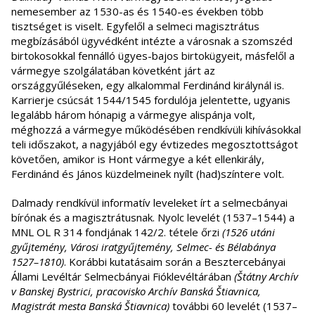
nemesember az 1530-as és 1540-es években több
tisztséget is viselt. Egyfelől a selmeci magisztrátus
megbízásából ügyvédként intézte a városnak a szomszéd
birtokosokkal fennálló ügyes-bajos birtokügyeit, másfelől a
vármegye szolgálatában követként járt az
országgyűléseken, egy alkalommal Ferdinánd királynál is.
Karrierje csúcsát 1544/1545 fordulója jelentette, ugyanis
legalább három hónapig a vármegye alispánja volt,
méghozzá a vármegye működésében rendkívüli kihívásokkal
teli időszakot, a nagyjából egy évtizedes megosztottságot
követően, amikor is Hont vármegye a két ellenkirály,
Ferdinánd és János küzdelmeinek nyílt (had)színtere volt.
Dalmady rendkívül informatív leveleket írt a selmecbányai
bírónak és a magisztrátusnak. Nyolc levelét (1537–1544) a
MNL OL R 314 fondjának 142/2. tétele őrzi
(1526 utáni
gyűjtemény, Városi iratgyűjtemény, Selmec- és Bélabánya
1527–1810)
. Korábbi kutatásaim során a Besztercebányai
Állami Levéltár Selmecbányai Fióklevéltárában
(Štátny Archív
v Banskej Bystrici, pracovisko Archív Banská Štiavnica,
Magistrát mesta Banská Štiavnica)
további 60 levelét (1537–