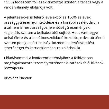
1555) fedeztem föl, ezek címzettje szintén a tanács vagy a
város valamely elöljárója volt.
A jelentésekkel is felérő levelekből az 1530-as évek
országgyűléseinek működése és a korábbi szakirodalom
által nem ismert országos jelentőségű események,
regionális szinten a belháborútól sújtott Hont vármegye
belső élete és a lassú konszolidáció kezdete, mikrotörténeti
szinten pedig az értelmiségi köznemes érvényesülési
lehetőségei és karrierállomásai rajzolódnak ki.
Előadásommal a konferencia témájához a felhívásban
megfogalmazott "személytörténeti" kutatások felől kívánok
hozzájárulni.
Virovecz Nándor