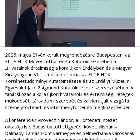
2026. május 21-én került megrendezésre Budapesten, az
ELTE HTK Művészettörténeti Kutatóintézetében a
„Hivatalnok értelmiség a kora újkori Erdélyben és a Magyar
Királyságban VII.” című konferencia, az ELTE HTK
Történettudományi Kutatóintézete és az Erdélyi Múzeum-
Egyesület Jakó Zsigmond Kutatóintézete szervezésében. A
tanácskozás a kora újkori hivatalnoki és értelmiségi rétegek
működését, társadalmi szerepét és karrierútjait vizsgálta
személytörténeti és intézménytörténeti megközelítésben.
A konferencián Virovecz Nándor, a Történeti Intézet
oktatója is előadás tartott „Ügyvéd, követ, alispán –
Dalmady Tamás Hont vármegye és Selmecbánya városának
szolgálatában” címmel. A bemutatott kutatás egy 16.