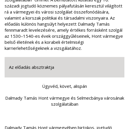
századi jogtudó köznemes pályafutásán keresztül világított
rá a vármegyei és városi szolgálat összefonódására,
valamint a korszak politikai és társadalmi viszonyaira. Az
előadás különös hangsúlyt helyezett Dalmady Tamás
fennmaradt levelezésére, amely értékes forrásként szolgál
az 1530–1540-es évek országgyűléseinek, Hont vármegye
belső életének és a korabeli értelmiségi
karrierlehetőségeknek a vizsgálatához.
Az előadás absztraktja
Ügyvéd, követ, alispán
Dalmady Tamás Hont vármegye és Selmecbánya városának
szolgálatában
Dalmady Tamás Hont vármegyében birtokos, jogtudó