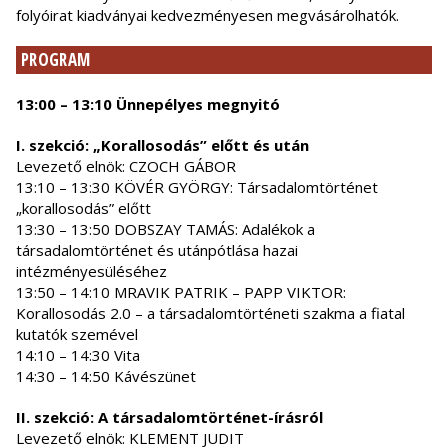
folyóirat kiadványai kedvezményesen megvásárolhatók.
PROGRAM
13:00 – 13:10 Ünnepélyes megnyitó
I. szekció: „Korallosodás” előtt és után
Levezető elnök: CZOCH GÁBOR
13:10 – 13:30 KÖVÉR GYÖRGY: Társadalomtörténet
„korallosodás” előtt
13:30 – 13:50 DOBSZAY TAMÁS: Adalékok a
társadalomtörténet és utánpótlása hazai
intézményesüléséhez
13:50 – 14:10 MRAVIK PATRIK – PAPP VIKTOR:
Korallosodás 2.0 – a társadalomtörténeti szakma a fiatal
kutatók szemével
14:10 – 14:30 Vita
14:30 – 14:50 Kávészünet
II. szekció: A társadalomtörténet-írásról
Levezető elnök: KLEMENT JUDIT