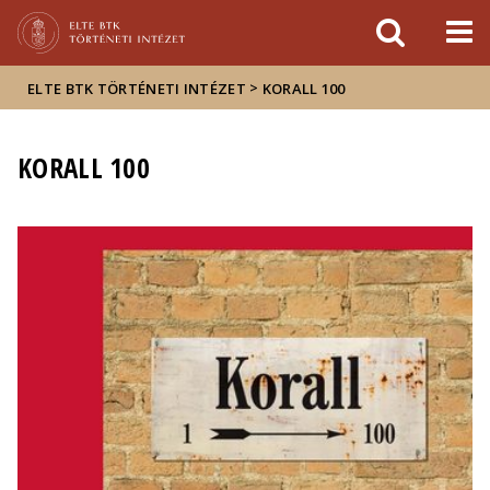
Események
ELTE a
Hírek
sajtóban
>
ELTE BTK TÖRTÉNETI INTÉZET
KORALL 100
KORALL 100