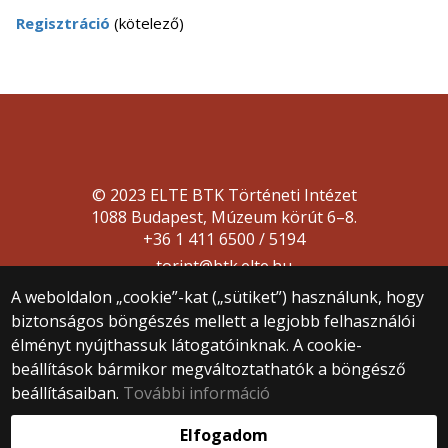
Regisztráció
(kötelező)
© 2023 ELTE BTK Történeti Intézet
1088 Budapest, Múzeum körút 6–8.
+36 1 411 6500 / 5194
torint@btk.elte.hu
A weboldalon „cookie”-kat („sütiket”) használunk, hogy
biztonságos böngészés mellett a legjobb felhasználói
élményt nyújthassuk látogatóinknak. A cookie-
beállítások bármikor megváltoztathatók a böngésző
beállításaiban.
További információ
Webfejlesztés:
Elfogadom