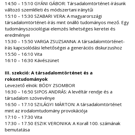
14:50 – 15:10 GYÁNI GÁBOR: Társadalomtörténet-írásunk
változó szemléleti és módszertani iránytűi
15:10 – 15:30 SZABARI VERA: A magyarországi
társadalomtörténet-írás mint önálló tudományos mező. Egy
tudományszociológiai elemzés lehetséges keretei és
eredményei
15:30 – 15:50 VARGA ZSUZSANNA: A társadalomtörténet-
írás kapcsolódási lehetőségei a generációs diskurzushoz
15:50 – 16:10 Vita
16:10 – 16:30 Kávészünet
III. szekció: A társadalomtörténet és a
rokontudományok
Levezető elnök: BÓDY ZSOMBOR
16:30 – 16:50 SIPOS ANDRÁS: A levéltár rendje és a
társadalom szövevénye
16:50 – 17.10 SZILÁGYI MÁRTON: A társadalomtörténet
mint az irodalomtudomány provokációja
17:10 – 17:30 Vita
17:30 – 17.50 ESZIK VERONIKA: A Korall 100. számának
bemutatása