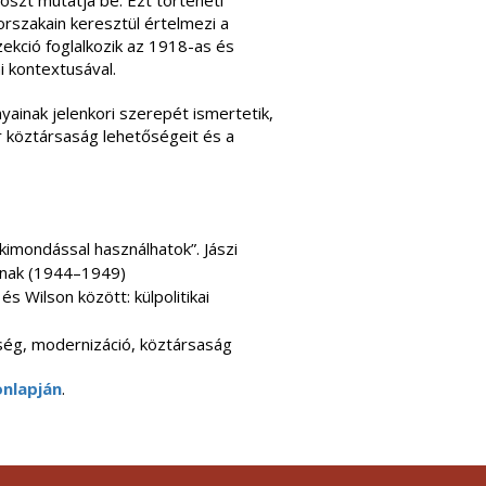
thoszt mutatja be. Ezt történeti
orszakain keresztül értelmezi a
zekció foglalkozik az 1918-as és
 kontextusával.
inak jelenkori szerepét ismertetik,
 köztársaság lehetőségeit és a
kimondással használhatok”. Jászi
knak (1944–1949)
és Wilson között: külpolitikai
nség, modernizáció, köztársaság
onlapján
.