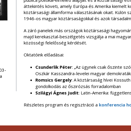
publica politikai‑elméleti alapjait és a köztársasági e
áttekintés követi, amely Európa és Amerika kiemelt k
köztársasági államforma választásának okait. Külön s
1946-os magyar köztársaságokkal és azok társadalmi
A záró panelek más országok köztársasági hagyománya
majd kerekasztal-beszélgetés vizsgálja a mai magyar
közösségi felelősség kérdését.
Oktatóink előadásai:
Csunderlik Péter
: „Az ügynek csak őszinte szó
03-
Oszkár Kasszandra-levelei magyar demokratá
a
Romsics Gergely
: A köztársaság hívei Kossuth 
gondolkodás az őszirózsás forradalomban
Szilágyi Ágnes Judit
: Latin-Amerika: függetle
Részletes program és regisztráció a
konferencia h