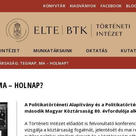
Események
ELTE a
Hírek
KÖNYVTÁR
KIADVÁNYOK
FACEBOOK
BLO
sajtóban
INTÉZET
MUNKATÁRSAINK
OKTATÁS
KUTAT
RSASÁG: TEGNAP, MA – HOLNAP?
MA – HOLNAP?
A Politikatörténeti Alapítvány és a Politikatörté
második Magyar Köztársaság 80. évfordulója al
A Történeti Intézet előadóit is felvonultató konferenc
vizsgálja a köztársaság fogalmát, jelentését és mai re