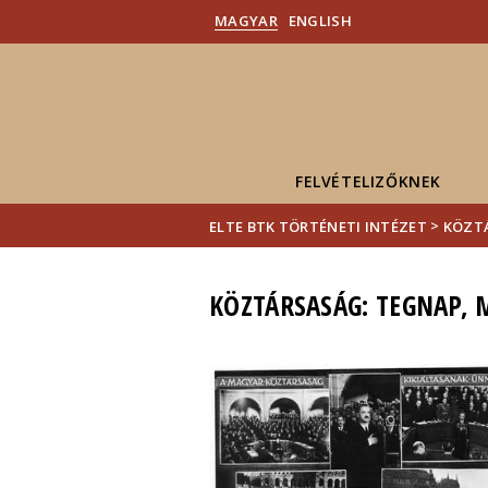
MAGYAR
ENGLISH
FELVÉTELIZŐKNEK
>
ELTE BTK TÖRTÉNETI INTÉZET
KÖZTÁ
KÖZTÁRSASÁG: TEGNAP, 