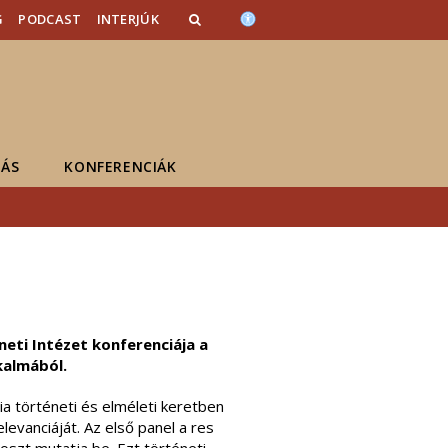
G
PODCAST
INTERJÚK
ÁS
KONFERENCIÁK
neti Intézet konferenciája a
kalmából.
ia történeti és elméleti keretben
levanciáját. Az első panel a res