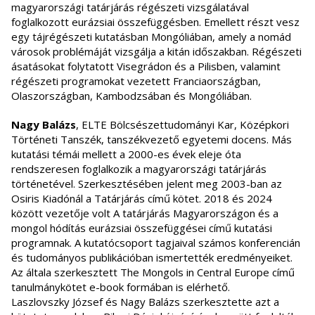
magyarországi tatárjárás régészeti vizsgálatával
foglalkozott eurázsiai összefüggésben. Emellett részt vesz
egy tájrégészeti kutatásban Mongóliában, amely a nomád
városok problémáját vizsgálja a kitán időszakban. Régészeti
ásatásokat folytatott Visegrádon és a Pilisben, valamint
régészeti programokat vezetett Franciaországban,
Olaszországban, Kambodzsában és Mongóliában.
Nagy Balázs
, ELTE Bölcsészettudományi Kar, Középkori
Történeti Tanszék, tanszékvezető egyetemi docens. Más
kutatási témái mellett a 2000-es évek eleje óta
rendszeresen foglalkozik a magyarországi tatárjárás
történetével. Szerkesztésében jelent meg 2003-ban az
Osiris Kiadónál a Tatárjárás című kötet. 2018 és 2024
között vezetője volt A tatárjárás Magyarországon és a
mongol hódítás eurázsiai összefüggései című kutatási
programnak. A kutatócsoport tagjaival számos konferencián
és tudományos publikációban ismertették eredményeiket.
Az általa szerkesztett The Mongols in Central Europe című
tanulmánykötet e-book formában is elérhető.
Laszlovszky József és Nagy Balázs szerkesztette azt a