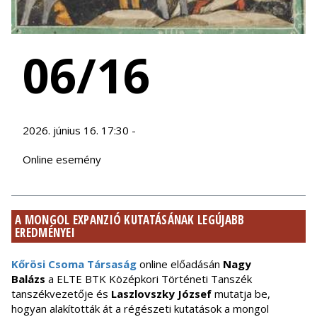
06/16
2026. június 16. 17:30 -
Online esemény
A MONGOL EXPANZIÓ KUTATÁSÁNAK LEGÚJABB
EREDMÉNYEI
Kőrösi Csoma Társaság
online előadásán
Nagy
Balázs
a
ELTE BTK Középkori Történeti Tanszék
tanszékvezetője és
Laszlovszky József
mutatja be,
hogyan alakították át a régészeti kutatások a mongol