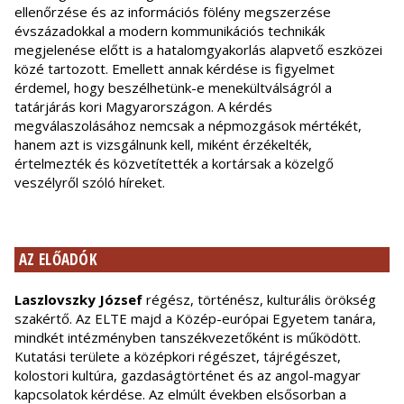
ellenőrzése és az információs fölény megszerzése
évszázadokkal a modern kommunikációs technikák
megjelenése előtt is a hatalomgyakorlás alapvető eszközei
közé tartozott. Emellett annak kérdése is figyelmet
érdemel, hogy beszélhetünk-e menekültválságról a
tatárjárás kori Magyarországon. A kérdés
megválaszolásához nemcsak a népmozgások mértékét,
hanem azt is vizsgálnunk kell, miként érzékelték,
értelmezték és közvetítették a kortársak a közelgő
veszélyről szóló híreket.
AZ ELŐADÓK
Laszlovszky József
régész, történész, kulturális örökség
szakértő. Az ELTE majd a Közép-európai Egyetem tanára,
mindkét intézményben tanszékvezetőként is működött.
Kutatási területe a középkori régészet, tájrégészet,
kolostori kultúra, gazdaságtörténet és az angol-magyar
kapcsolatok kérdése. Az elmúlt években elsősorban a