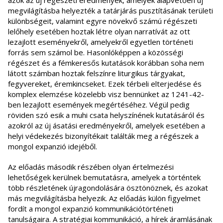
azok az új régészeti eredmények, amelyek alapvetően új
megvilágításba helyezték a tatárjárás pusztításának területi
különbségeit, valamint egyre növekvő számú régészeti
lelőhely esetében hoztak létre olyan narratívát az ott
lezajlott eseményekről, amelyekről egyetlen történeti
forrás sem számol be. Hasonlóképpen a közösségi
régészet és a fémkeresős kutatások korábban soha nem
látott számban hoztak felszínre liturgikus tárgyakat,
fegyvereket, éremkincseket. Ezek térbeli elterjedése és
komplex elemzése közelebb visz bennünket az 1241-42-
ben lezajlott események megértéséhez. Végül pedig
röviden szó esik a muhi csata helyszínének kutatásáról és
azokról az új ásatási eredményekről, amelyek esetében a
helyi védekezés bizonyítékait találták meg a régészek a
mongol expanzió idejéből.
Az előadás második részében olyan értelmezési
lehetőségek kerülnek bemutatásra, amelyek a történtek
több részletének újragondolására ösztönöznek, és azokat
más megvilágításba helyezik. Az előadás külön figyelmet
fordít a mongol expanzió kommunikációtörténeti
tanulságaira. A stratégiai kommunikáció, a hírek áramlásának