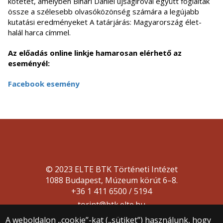
kötetet, amelyben Bihari Dániel újságíróval együtt foglalták
össze a szélesebb olvasóközönség számára a legújabb
kutatási eredményeket A tatárjárás: Magyarország élet-
halál harca címmel.
Az előadás online linkje hamarosan elérhető az
eseményél:
Facebook esemény
© 2023 ELTE BTK Történeti Intézet
1088 Budapest, Múzeum körút 6–8.
+36 1 411 6500 / 5194
torint@btk.elte.hu
A weboldalon „cookie”-kat („sütiket”) használunk, hogy