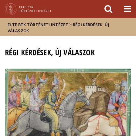
Események
ELTE a
Hírek
sajtóban
>
ELTE BTK TÖRTÉNETI INTÉZET
RÉGI KÉRDÉSEK, ÚJ
VÁLASZOK
RÉGI KÉRDÉSEK, ÚJ VÁLASZOK