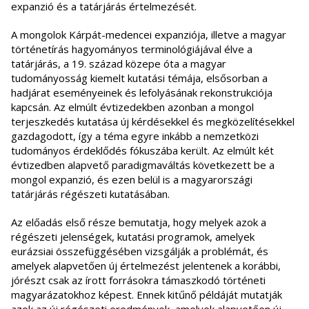
expanzió és a tatárjárás értelmezését.
A mongolok Kárpát-medencei expanziója, illetve a magyar
történetírás hagyományos terminológiájával élve a
tatárjárás, a 19. század közepe óta a magyar
tudományosság kiemelt kutatási témája, elsősorban a
hadjárat eseményeinek és lefolyásának rekonstrukciója
kapcsán. Az elmúlt évtizedekben azonban a mongol
terjeszkedés kutatása új kérdésekkel és megközelítésekkel
gazdagodott, így a téma egyre inkább a nemzetközi
tudományos érdeklődés fókuszába került. Az elmúlt két
évtizedben alapvető paradigmaváltás következett be a
mongol expanzió, és ezen belül is a magyarországi
tatárjárás régészeti kutatásában.
Az előadás első része bemutatja, hogy melyek azok a
régészeti jelenségek, kutatási programok, amelyek
eurázsiai összefüggésében vizsgálják a problémát, és
amelyek alapvetően új értelmezést jelentenek a korábbi,
jórészt csak az írott forrásokra támaszkodó történeti
magyarázatokhoz képest. Ennek kitűnő példáját mutatják