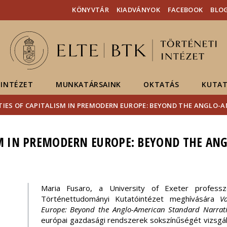
Események
ELTE a
Hírek
KÖNYVTÁR
KIADVÁNYOK
FACEBOOK
BLO
sajtóban
INTÉZET
MUNKATÁRSAINK
OKTATÁS
KUTAT
TIES OF CAPITALISM IN PREMODERN EUROPE: BEYOND THE ANGLO-
SM IN PREMODERN EUROPE: BEYOND THE AN
Maria Fusaro, a University of Exeter profes
Történettudományi Kutatóintézet meghívására
V
Europe: Beyond the Anglo-American Standard Narrat
európai gazdasági rendszerek sokszínűségét vizsgál