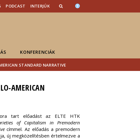
G
PODCAST
INTERJÚK
ÁS
KONFERENCIÁK
AMERICAN STANDARD NARRATIVE
GLO-AMERICAN
szora tart előadást az ELTE HTK
arieties of Capitalism in Premodern
ive
címmel. Az előadás a premodern
ja, új megközelítésben értelmezve a