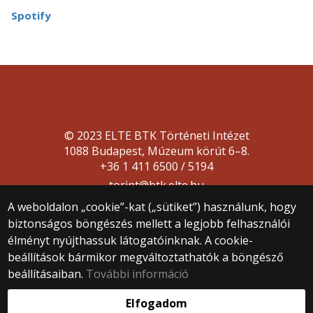
Spotify
© 2023 ELTE BTK Történeti Intézet
1088 Budapest, Múzeum körút 6–8.
+36 1 411 6500 / 5194
torint@btk.elte.hu
A weboldalon „cookie”-kat („sütiket”) használunk, hogy
biztonságos böngészés mellett a legjobb felhasználói
élményt nyújthassuk látogatóinknak. A cookie-
beállítások bármikor megváltoztathatók a böngésző
beállításaiban.
További információ
Webfejlesztés:
Elfogadom