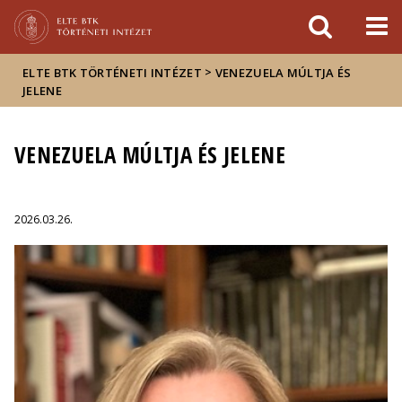
Események
ELTE a
Hírek
sajtóban
>
ELTE BTK TÖRTÉNETI INTÉZET
VENEZUELA MÚLTJA ÉS
JELENE
VENEZUELA MÚLTJA ÉS JELENE
2026.03.26.