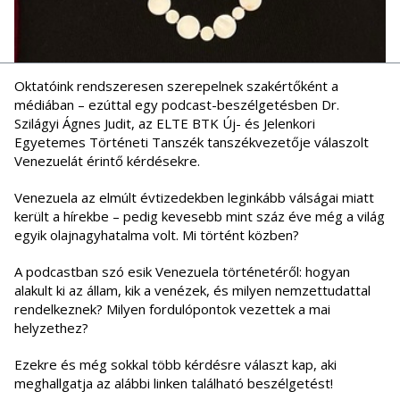
Oktatóink rendszeresen szerepelnek szakértőként a
médiában – ezúttal egy podcast-beszélgetésben Dr.
Szilágyi Ágnes Judit, az ELTE BTK Új- és Jelenkori
Egyetemes Történeti Tanszék tanszékvezetője válaszolt
Venezuelát érintő kérdésekre.
Venezuela az elmúlt évtizedekben leginkább válságai miatt
került a hírekbe – pedig kevesebb mint száz éve még a világ
egyik olajnagyhatalma volt. Mi történt közben?
A podcastban szó esik Venezuela történetéről: hogyan
alakult ki az állam, kik a venézek, és milyen nemzettudattal
rendelkeznek? Milyen fordulópontok vezettek a mai
helyzethez?
Ezekre és még sokkal több kérdésre választ kap, aki
meghallgatja az alábbi linken található beszélgetést!