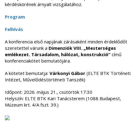
kérdéskörének árnyalt vizsgálatához.
Program
Felhívás
A konferencia első napjának zárásaként minden érdeklődőt
szeretettel várunk a
Dimenziók VIII. „Mesterséges
emlékezet. Társadalom, hálózat, konstrukció”
című
konferenciakötet bemutatójára.
A kötetet bemutatja:
Várkonyi Gábor
(ELTE BTK Történeti
Intézet, Művelődéstörténeti Tanszék)
Időpont: 2026. május 21., csütörtök 17:30
Helyszín: ELTE BTK Kari Tanácsterem (1088 Budapest,
Múzeum krt. 4/A fszt. 39.)