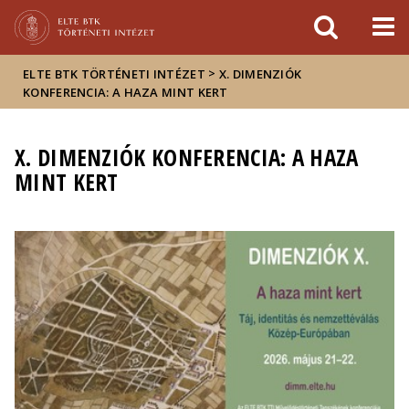
Események
ELTE a
Hírek
sajtóban
>
ELTE BTK TÖRTÉNETI INTÉZET
X. DIMENZIÓK
KONFERENCIA: A HAZA MINT KERT
X. DIMENZIÓK KONFERENCIA: A HAZA
MINT KERT