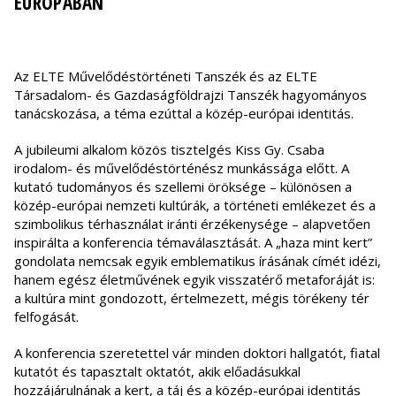
EURÓPÁBAN
Az ELTE Művelődéstörténeti Tanszék és az ELTE
Társadalom- és Gazdaságföldrajzi Tanszék hagyományos
tanácskozása, a téma ezúttal a közép-európai identitás.
A jubileumi alkalom közös tisztelgés Kiss Gy. Csaba
irodalom- és művelődéstörténész munkássága előtt. A
kutató tudományos és szellemi öröksége – különösen a
közép-európai nemzeti kultúrák, a történeti emlékezet és a
szimbolikus térhasználat iránti érzékenysége – alapvetően
inspirálta a konferencia témaválasztását. A „haza mint kert”
gondolata nemcsak egyik emblematikus írásának címét idézi,
hanem egész életművének egyik visszatérő metaforáját is:
a kultúra mint gondozott, értelmezett, mégis törékeny tér
felfogását.
A konferencia szeretettel vár minden doktori hallgatót, fiatal
kutatót és tapasztalt oktatót, akik előadásukkal
hozzájárulnának a kert, a táj és a közép-európai identitás