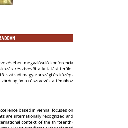
ÁZADBAN
rvezésében megvalósuló konferencia
skozás résztvevői a kutatási terület
a 13. századi magyarországi és közép-
a zárónapján a résztvevők a témához
xcellence based in Vienna, focuses on
nts are internationally recognized and
ternational context of the thirteenth-