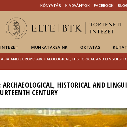
Események
ELTE a
Hírek
KÖNYVTÁR
KIADVÁNYOK
FACEBOOK
BLO
sajtóban
INTÉZET
MUNKATÁRSAINK
OKTATÁS
KUTAT
 ASIA AND EUROPE: ARCHAEOLOGICAL, HISTORICAL AND LINGUISTI
: ARCHAEOLOGICAL, HISTORICAL AND LINGUI
OURTEENTH CENTURY