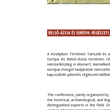
BELSŐ-ÁZSIA ÉS EURÓPA: RÉGÉSZETI
A Középkori Történeti Tanszék és 
Európa és Belső-Ázsia történeti, ré
nemzetközileg is elismert, kiemelked
európai mongol hadjáratok nemzetkö
kapcsolódó jelentős régészeti lelőhel
The conference, jointly organized by
the historical, archaeological, and l
distinguished experts in the field. O