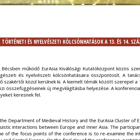
, TÖRTÉNETI ÉS NYELVÉSZETI KÖLCSÖNHATÁSOK A 13. ÉS 14. SZ
a Bécsben működő EurAsia Kiválósági Kutatóközpont közös sze
gészeti és nyelvészeti kölcsönhatásaira összpontosít. A tanác
ő szakértői közül kerülnek ki. A kiemelt témák között szerepel 
zi összefüggéseinek új megvilágításba helyezése. A konferenci
yeket keresnek fel.
 the Department of Medieval History and the EurAsia Cluster of E
inguistic interactions between Europe and Inner Asia. The participa
ne of the focus points of the conference is to re-examine the in