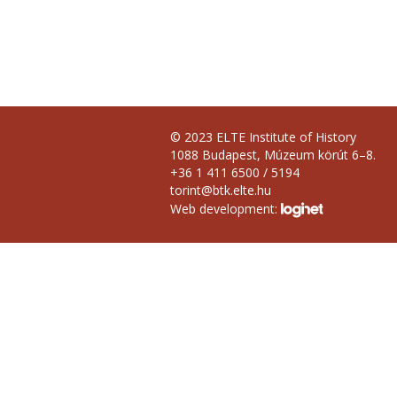
© 2023 ELTE Institute of History
1088 Budapest, Múzeum körút 6–8.
+36 1 411 6500 / 5194
torint@btk.elte.hu
Web development: