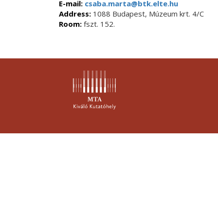
E-mail:
csaba.marta@btk.elte.hu
Address:
1088 Budapest, Múzeum krt. 4/C
Room:
fszt. 152.