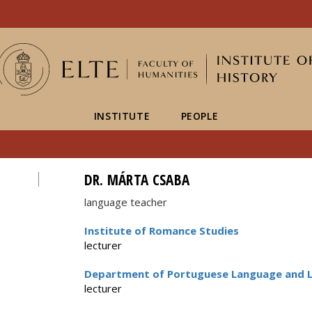
FIXME:token.header.mai
FIXME:token.header.cal
FIXME:token.header.abou
INSTITUTE
PEOPLE
DR. MÁRTA CSABA
language teacher
Institute of Romance Studies
lecturer
Department of Portuguese Language and L
lecturer