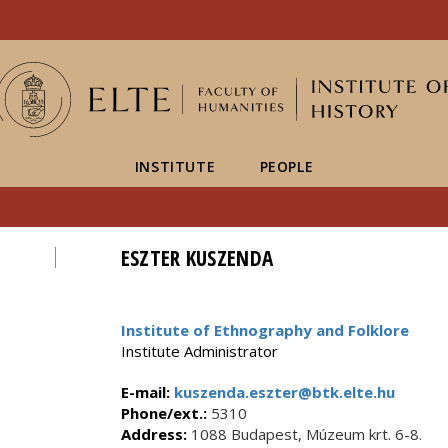
FIXME:token.header.mai
FIXME:token.header.cal
FIXME:token.header.abou
INSTITUTE
PEOPLE
ESZTER KUSZENDA
Institute of Ethnography and Folklore
Institute Administrator
E-mail:
kuszenda.eszter@btk.elte.hu
Phone/ext.:
5310
Address:
1088 Budapest, Múzeum krt. 6-8.