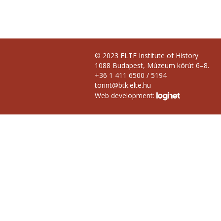
© 2023 ELTE Institute of History
1088 Budapest, Múzeum körút 6–8.
+36 1 411 6500 / 5194
torint@btk.elte.hu
Web development: