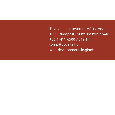
© 2023 ELTE Institute of History
1088 Budapest, Múzeum körút 6–8.
+36 1 411 6500 / 5194
torint@btk.elte.hu
Web development: