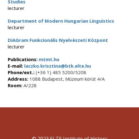
Studies
lecturer
Department of Modern Hungarian Linguistics
lecturer
DiAGram Funkcionális Nyelvészeti Központ
lecturer
Publications:
mtmt.hu
E-mail:
laczko.krisztina@btk.elte.hu
Phone/ext.:
(+36 1) 485 5200/5208
Address:
1088 Budapest, Múzeum körút 4/A
Room:
A/228
© 2023 ELTE Institute of History