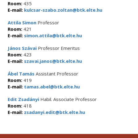
Room:
435
E-mail:
kulcsar-szabo.zoltan@btk.elte.hu
Attila Simon
Professor
Room:
421
E-mail:
simon.attila@btk.elte.hu
János Szávai
Professor Emeritus
Room:
423
E-mail:
szavai.janos@btk.elte.hu
Ábel Tamás
Assistant Professor
Room:
419
E-mail:
tamas.abel@btk.elte.hu
Edit Zsadányi
Habil. Associate Professor
Room:
418
E-mail:
zsadanyi.edit@btk.elte.hu