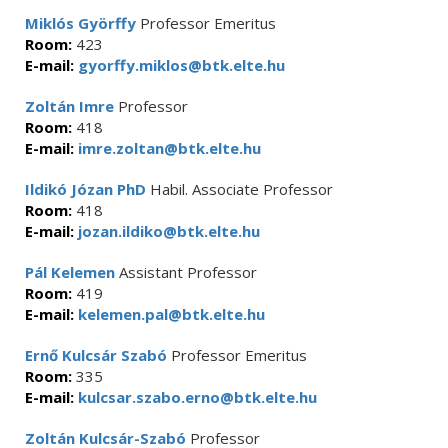
Miklós Györffy
Professor Emeritus
Room:
423
E-mail:
gyorffy.miklos@btk.elte.hu
Zoltán Imre
Professor
Room:
418
E-mail:
imre.zoltan@btk.elte.hu
Ildikó Józan PhD
Habil. Associate Professor
Room:
418
E-mail:
jozan.ildiko@btk.elte.hu
Pál Kelemen
Assistant Professor
Room:
419
E-mail:
kelemen.pal@btk.elte.hu
Ernő Kulcsár Szabó
Professor Emeritus
Room:
335
E-mail:
kulcsar.szabo.erno@btk.elte.hu
Zoltán Kulcsár-Szabó
Professor