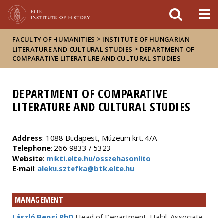
FIXME:token.header.mai
FIXME:token.header.cal
FIXME:token.header.abou
>
FACULTY OF HUMANITIES
INSTITUTE OF HUNGARIAN
>
LITERATURE AND CULTURAL STUDIES
DEPARTMENT OF
COMPARATIVE LITERATURE AND CULTURAL STUDIES
DEPARTMENT OF COMPARATIVE
LITERATURE AND CULTURAL STUDIES
Address
: 1088 Budapest, Múzeum krt. 4/A
Telephone
: 266 9833 / 5323
Website
:
mikti.elte.hu/osszehasonlito
E-mail
:
aleku.sztefka@btk.elte.hu
MANAGEMENT
László Bengi PhD
Head of Department, Habil. Associate