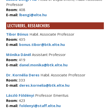
Professor
Room:
408
E-mail:
lbengi@elte.hu
LECTURERS, RESEARCHERS
Tibor Bónus
Habil. Associate Professor
Room:
435
E-mail:
bonus.tibor@btk.elte.hu
Mónika Dánél
Assistant Professor
Room:
419
E-mail:
danel.monika@btk.elte.hu
Dr. Kornélia Deres
Habil. Associate Professor
Room:
333
E-mail:
deres.kornelia@btk.elte.hu
László Földényi
Professor Emeritus
Room:
423
E-mail:
foldenyi@staff.elte.hu