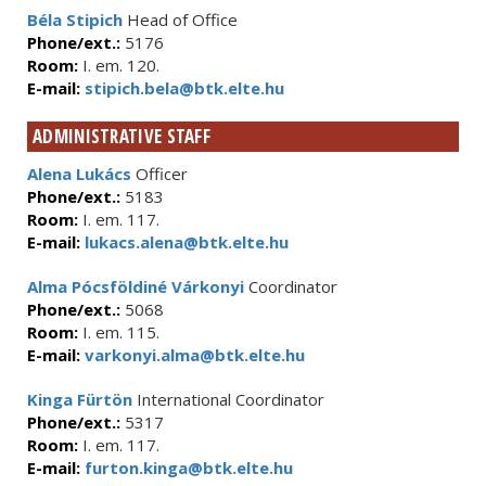
Béla Stipich
Head of Office
Phone/ext.:
5176
Room:
I. em. 120.
E-mail:
stipich.bela@btk.elte.hu
ADMINISTRATIVE STAFF
Alena Lukács
Officer
Phone/ext.:
5183
Room:
I. em. 117.
E-mail:
lukacs.alena@btk.elte.hu
Alma Pócsföldiné Várkonyi
Coordinator
Phone/ext.:
5068
Room:
I. em. 115.
E-mail:
varkonyi.alma@btk.elte.hu
Kinga Fürtön
International Coordinator
Phone/ext.:
5317
Room:
I. em. 117.
E-mail:
furton.kinga@btk.elte.hu