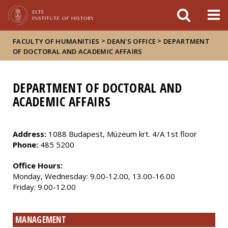
FIXME:token.header.mai
FIXME:token.header.cal
FIXME:token.header.abou
>
>
FACULTY OF HUMANITIES
DEAN'S OFFICE
DEPARTMENT
OF DOCTORAL AND ACADEMIC AFFAIRS
DEPARTMENT OF DOCTORAL AND
ACADEMIC AFFAIRS
Address:
1088 Budapest, Múzeum krt. 4/A 1st floor
Phone:
485 5200
Office Hours:
Monday, Wednesday: 9.00-12.00, 13.00-16.00
Friday: 9.00-12.00
MANAGEMENT