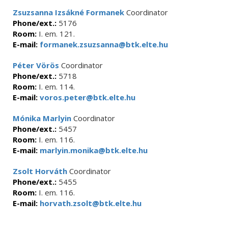
Zsuzsanna Izsákné Formanek
Coordinator
Phone/ext.:
5176
Room:
I. em. 121.
E-mail:
formanek.zsuzsanna@btk.elte.hu
Péter Vörös
Coordinator
Phone/ext.:
5718
Room:
I. em. 114.
E-mail:
voros.peter@btk.elte.hu
Mónika Marlyin
Coordinator
Phone/ext.:
5457
Room:
I. em. 116.
E-mail:
marlyin.monika@btk.elte.hu
Zsolt Horváth
Coordinator
Phone/ext.:
5455
Room:
I. em. 116.
E-mail:
horvath.zsolt@btk.elte.hu