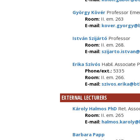
György Kövér
Professor Emer
Room:
II. em. 263
E-mail:
kover.gyorgy@b
István Szijártó
Professor
Room:
II. em. 268.
E-mail:
szijarto.istvan@
Erika Szívós
Habil. Associate 
Phone/ext.:
5335
Room:
II. em. 266.
E-mail:
szivos.erika@btk
EXTERNAL LECTURERS
Károly Halmos PhD
Ret. Assoc
Room:
II. em. 265
E-mail:
halmos.karoly@b
Barbara Papp