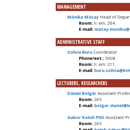
MANAGEMENT
Mónika Mátay
Head of Depart
Room:
II. em. 264.
E-mail:
matay.monika@b
ADMINISTRATIVE STAFF
Szilvia Buru
Coordinator
Phone/ext.:
5008
Room:
II. em. 211.
E-mail:
buru.szilvia@btk
LECTURERS, RESEARCHERS
Dániel Bolgár
Assistant Profe
Room:
265
E-mail:
bolgar.daniel@b
Gabor Koloh PhD
Assistant P
Room:
265
E-mail:
koloh.gabor@btk