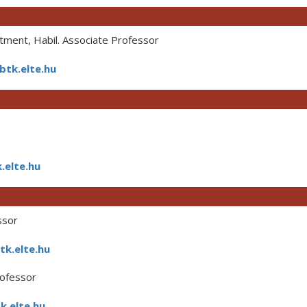
ment, Habil. Associate Professor
tk.elte.hu
.elte.hu
ssor
tk.elte.hu
rofessor
.elte.hu