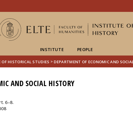
FIXME:token.header.mai
FIXME:token.header.cal
FIXME:token.header.abou
INSTITUTE
PEOPLE
>
 OF HISTORICAL STUDIES
DEPARTMENT OF ECONOMIC AND SOCIA
IC AND SOCIAL HISTORY
t. 6–8.
008