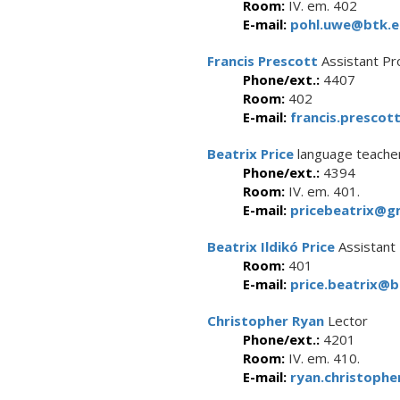
Room:
IV. em. 402
E-mail:
pohl.uwe@btk.el
Francis Prescott
Assistant Pr
Phone/ext.:
4407
Room:
402
E-mail:
francis.prescot
Beatrix Price
language teache
Phone/ext.:
4394
Room:
IV. em. 401.
E-mail:
pricebeatrix@g
Beatrix Ildikó Price
Assistant
Room:
401
E-mail:
price.beatrix@b
Christopher Ryan
Lector
Phone/ext.:
4201
Room:
IV. em. 410.
E-mail:
ryan.christophe