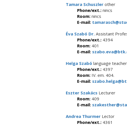
Tamara Schuszler
other
Phone/ext.:
nincs
Room:
nincs
E-mail:
tamarasch@stud
Éva Szabó Dr.
Assistant Profe
Phone/ext.:
4394
Room:
401
E-mail:
szabo.eva@btk.e
Helga Szabó
language teacher
Phone/ext.:
4397
Room:
IV. em. 404.
E-mail:
szabo.helga@btk
Eszter Szakács
Lecturer
Room:
409
E-mail:
szakesther@staf
Andrea Thurmer
Lector
Phone/ext.:
4361