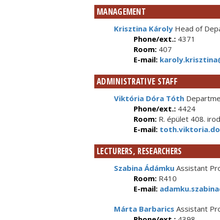
MANAGEMENT
Krisztina Károly
Head of Depa
Phone/ext.:
4371
Room:
407
E-mail:
karoly.krisztina
ADMINISTRATIVE STAFF
Viktória Dóra Tóth
Departmen
Phone/ext.:
4424
Room:
R. épület 408. iro
E-mail:
toth.viktoria.d
LECTURERS, RESEARCHERS
Szabina Ádámku
Assistant Pr
Room:
R410
E-mail:
adamku.szabina
Márta Barbarics
Assistant Pr
Phone/ext.:
4398