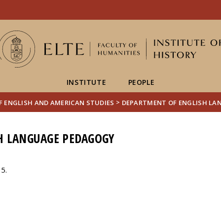
FIXME:token.header.mai
FIXME:token.header.cal
FIXME:token.header.abou
INSTITUTE
PEOPLE
>
F ENGLISH AND AMERICAN STUDIES
DEPARTMENT OF ENGLISH L
H LANGUAGE PEDAGOGY
 5.