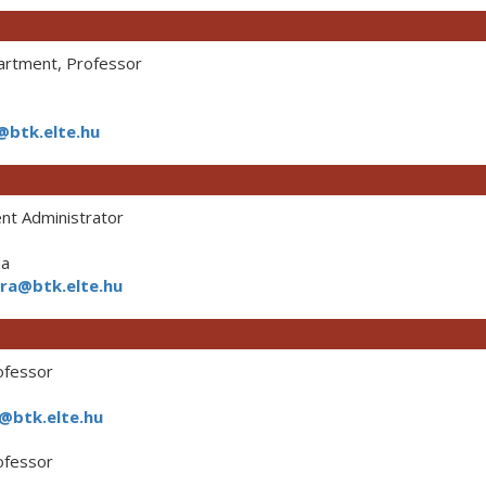
rtment, Professor
@btk.elte.hu
t Administrator
da
ora@btk.elte.hu
ofessor
@btk.elte.hu
ofessor