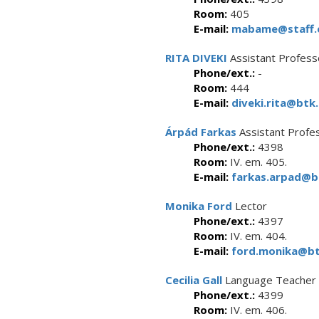
Room:
405
E-mail:
mabame@staff.e
RITA DIVEKI
Assistant Profess
Phone/ext.:
-
Room:
444
E-mail:
diveki.rita@btk.
Árpád Farkas
Assistant Profe
Phone/ext.:
4398
Room:
IV. em. 405.
E-mail:
farkas.arpad@bt
Monika Ford
Lector
Phone/ext.:
4397
Room:
IV. em. 404.
E-mail:
ford.monika@btk
Cecilia Gall
Language Teacher
Phone/ext.:
4399
Room:
IV. em. 406.