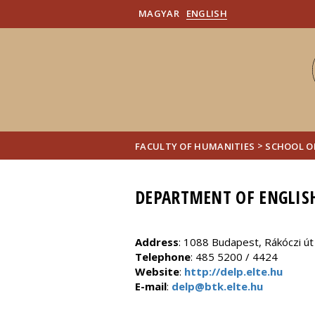
MAGYAR
ENGLISH
>
FACULTY OF HUMANITIES
SCHOOL O
DEPARTMENT OF ENGLIS
Address
: 1088 Budapest, Rákóczi út
Telephone
: 485 5200 / 4424
Website
:
http://delp.elte.hu
E-mail
:
delp@btk.elte.hu