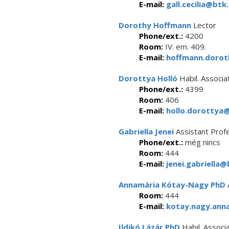
E-mail:
gall.cecilia@btk.
Dorothy Hoffmann
Lector
Phone/ext.:
4200
Room:
IV. em. 409.
E-mail:
hoffmann.dorot
Dorottya Holló
Habil. Associa
Phone/ext.:
4399
Room:
406
E-mail:
hollo.dorottya@
Gabriella Jenei
Assistant Prof
Phone/ext.:
még nincs
Room:
444
E-mail:
jenei.gabriella@
Annamária Kótay-Nagy PhD
Room:
444
E-mail:
kotay.nagy.anna
Ildikó Lázár PhD
Habil. Associ