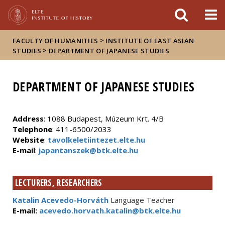
FIXME:token.header.mai
FIXME:token.header.cal
FIXME:token.header.abou
>
FACULTY OF HUMANITIES
INSTITUTE OF EAST ASIAN
>
STUDIES
DEPARTMENT OF JAPANESE STUDIES
DEPARTMENT OF JAPANESE STUDIES
Address
: 1088 Budapest, Múzeum Krt. 4/B
Telephone
: 411-6500/2033
Website
:
tavolkeletiintezet.elte.hu
E-mail
:
japantanszek@btk.elte.hu
LECTURERS, RESEARCHERS
Katalin Acevedo-Horváth
Language Teacher
E-mail:
acevedo.horvath.katalin@btk.elte.hu