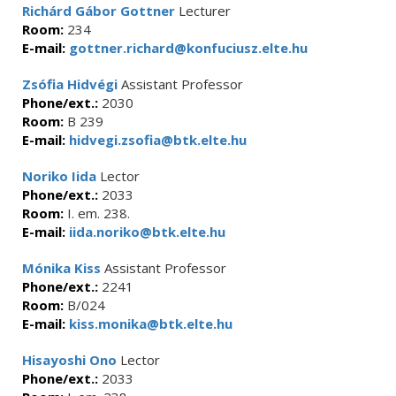
Richárd Gábor Gottner
Lecturer
Room:
234
E-mail:
gottner.richard@konfuciusz.elte.hu
Zsófia Hidvégi
Assistant Professor
Phone/ext.:
2030
Room:
B 239
E-mail:
hidvegi.zsofia@btk.elte.hu
Noriko Iida
Lector
Phone/ext.:
2033
Room:
I. em. 238.
E-mail:
iida.noriko@btk.elte.hu
Mónika Kiss
Assistant Professor
Phone/ext.:
2241
Room:
B/024
E-mail:
kiss.monika@btk.elte.hu
Hisayoshi Ono
Lector
Phone/ext.:
2033