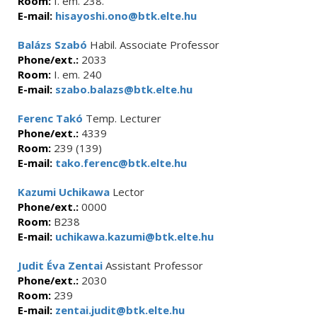
Room:
I. em. 238.
E-mail:
hisayoshi.ono@btk.elte.hu
Balázs Szabó
Habil. Associate Professor
Phone/ext.:
2033
Room:
I. em. 240
E-mail:
szabo.balazs@btk.elte.hu
Ferenc Takó
Temp. Lecturer
Phone/ext.:
4339
Room:
239 (139)
E-mail:
tako.ferenc@btk.elte.hu
Kazumi Uchikawa
Lector
Phone/ext.:
0000
Room:
B238
E-mail:
uchikawa.kazumi@btk.elte.hu
Judit Éva Zentai
Assistant Professor
Phone/ext.:
2030
Room:
239
E-mail:
zentai.judit@btk.elte.hu