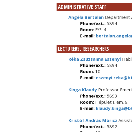
ADMINISTRATIVE STAFF
Angéla Bertalan
Department A
Phone/ext.:
5894
Room:
F/3-4.
E-mail:
bertalan.angela
LECTURERS, RESEARCHERS
Réka Zsuzsanna Eszenyi
Habil
Phone/ext.:
5894
Room:
10
E-mail:
eszenyi.reka@bt
Kinga Klaudy
Professor Emeri
Phone/ext.:
5893
Room:
F épület I. em. 9.
E-mail:
klaudy.kinga@bt
Kristóf András Móricz
Assist
Phone/ext.:
5892