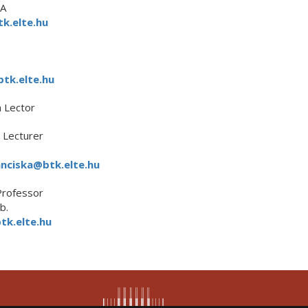
/A
k.elte.hu
btk.elte.hu
 Lector
Lecturer
nciska@btk.elte.hu
Professor
b.
tk.elte.hu