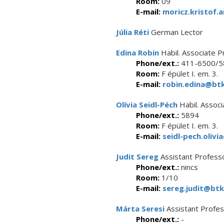
Room:
09
E-mail:
moricz.kristof.
Júlia Réti
German Lector
Edina Robin
Habil. Associate P
Phone/ext.:
411-6500/5
Room:
F épület I. em. 3.
E-mail:
robin.edina@btk
Olívia Seidl-Péch
Habil. Assoc
Phone/ext.:
5894
Room:
F épület I. em. 3.
E-mail:
seidl-pech.olivi
Judit Sereg
Assistant Profess
Phone/ext.:
nincs
Room:
1/10
E-mail:
sereg.judit@btk
Márta Seresi
Assistant Profe
Phone/ext.:
-