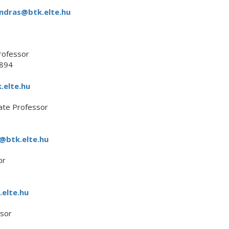
andras@btk.elte.hu
rofessor
894
.elte.hu
iate Professor
a@btk.elte.hu
or
.elte.hu
ssor