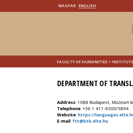
MAGYAR
ENGLISH
>
FACULTY OF HUMANITIES
INSTITUT
DEPARTMENT OF TRANSL
Address
: 1088 Budapest, Múzeum krt
Telephone
: +36 1 411-6500/5894
Website
:
https://languages.elte.h
E-mail
:
ftt@btk.elte.hu