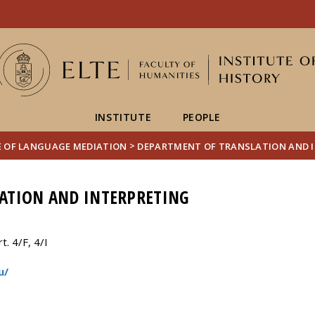
FIXME:token.header.mai
FIXME:token.header.cal
FIXME:token.header.abou
INSTITUTE
PEOPLE
>
E OF LANGUAGE MEDIATION
DEPARTMENT OF TRANSLATION AND 
ATION AND INTERPRETING
. 4/F, 4/I
u/