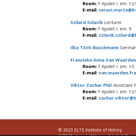
Room:
F épület I. em. 12
E-mail:
seresi.marta@bt
Szilard Szlavik
Lecturer
Room:
F épület I. em. 9.
E-mail:
szlavik.szilard@
Ilka Tóth-Buschmann
German
Franciska Anna Van Waarden
Room:
F épület I. em. 10.
E-mail:
van.waarden.fra
Viktor Zachar PhD
Assistant 
Room:
F épület I. em. 12/
E-mail:
zachar.viktor@b
© 2023 ELTE Institute of History
1088 Budapest, Múzeum körút 6–8.