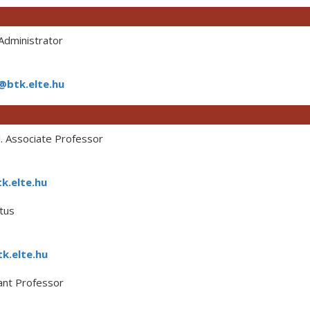
dministrator
@btk.elte.hu
. Associate Professor
k.elte.hu
tus
k.elte.hu
ant Professor