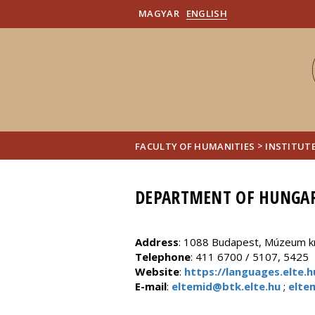
MAGYAR
ENGLISH
>
FACULTY OF HUMANITIES
INSTITUT
DEPARTMENT OF HUNGAR
Address
: 1088 Budapest, Múzeum krt
Telephone
: 411 6700 / 5107, 5425
Website
:
https://languages.elte
E-mail
:
eltemid@btk.elte.hu
;
elte