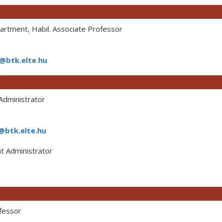
rtment, Habil. Associate Professor
a@btk.elte.hu
dministrator
@btk.elte.hu
 Administrator
fessor