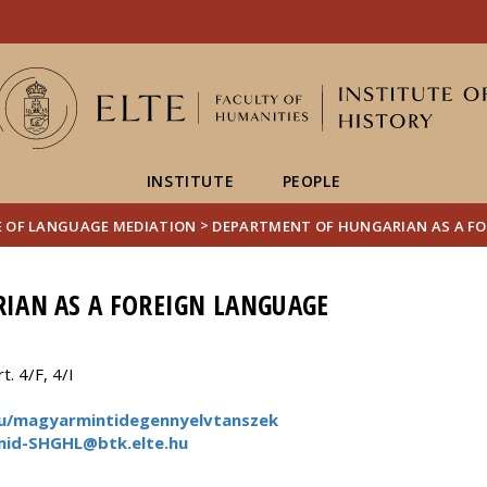
FIXME:token.header.mai
FIXME:token.header.cal
FIXME:token.header.abou
INSTITUTE
PEOPLE
>
E OF LANGUAGE MEDIATION
DEPARTMENT OF HUNGARIAN AS A F
IAN AS A FOREIGN LANGUAGE
. 4/F, 4/I
.hu/magyarmintidegennyelvtanszek
mid-SHGHL@btk.elte.hu