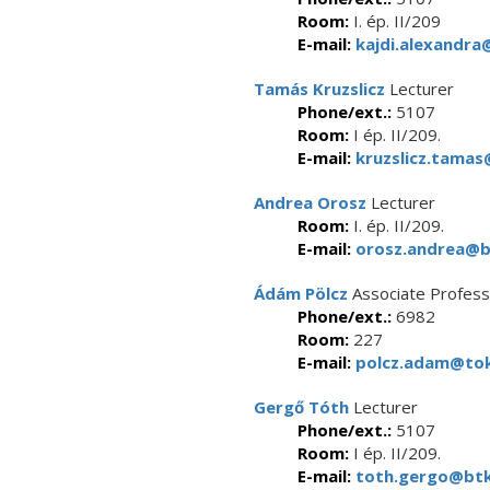
Room:
I. ép. II/209
E-mail:
kajdi.alexandra
Tamás Kruzslicz
Lecturer
Phone/ext.:
5107
Room:
I ép. II/209.
E-mail:
kruzslicz.tamas
Andrea Orosz
Lecturer
Room:
I. ép. II/209.
E-mail:
orosz.andrea@bt
Ádám Pölcz
Associate Profess
Phone/ext.:
6982
Room:
227
E-mail:
polcz.adam@tok
Gergő Tóth
Lecturer
Phone/ext.:
5107
Room:
I ép. II/209.
E-mail:
toth.gergo@btk.