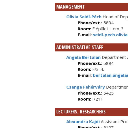
MANAGEMENT
Olívia Seidl-Péch
Head of Depa
Phone/ext.:
5894
Room:
F épület I. em. 3.
E-mail:
seidl-pech.olivi
ADMINISTRATIVE STAFF
Angéla Bertalan
Department A
Phone/ext.:
5894
Room:
F/3-4.
E-mail:
bertalan.angela
Csenge Fehérváry
Department
Phone/ext.:
5425
Room:
I/211
LECTURERS, RESEARCHERS
Alexandra Kajdi
Assistant Pro
Phone/ext.:
5107