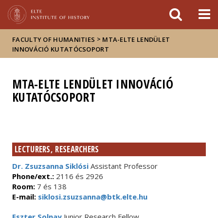
FIXME:token.header.mai
FIXME:token.header.cal
FIXME:token.header.abou
>
FACULTY OF HUMANITIES
MTA-ELTE LENDÜLET
INNOVÁCIÓ KUTATÓCSOPORT
MTA-ELTE LENDÜLET INNOVÁCIÓ
KUTATÓCSOPORT
LECTURERS, RESEARCHERS
Dr. Zsuzsanna Siklósi
Assistant Professor
Phone/ext.:
2116 és 2926
Room:
7 és 138
E-mail:
siklosi.zsuzsanna@btk.elte.hu
Eszter Solnay
Junior Research Fellow