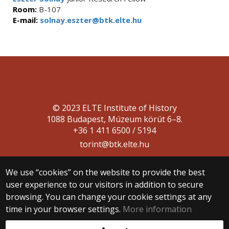
Room:
B-107
E-mail:
solnay.eszter@btk.elte.hu
© 2023 ELTE Institute of History
1088 Budapest, Múzeum körút 6–8.
+36 1 411 6500 / 5194
torint@btk.elte.hu
We use “cookies” on the website to provide the best
user experience to our visitors in addition to secure
browsing. You can change your cookie settings at any
time in your browser settings.
More information
Web development: