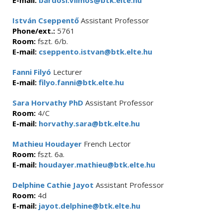
E-mail:
bardosi.vilmos@btk.elte.hu
István Cseppentő
Assistant Professor
Phone/ext.:
5761
Room:
fszt. 6/b.
E-mail:
cseppento.istvan@btk.elte.hu
Fanni Filyó
Lecturer
E-mail:
filyo.fanni@btk.elte.hu
Sara Horvathy PhD
Assistant Professor
Room:
4/C
E-mail:
horvathy.sara@btk.elte.hu
Mathieu Houdayer
French Lector
Room:
fszt. 6a.
E-mail:
houdayer.mathieu@btk.elte.hu
Delphine Cathie Jayot
Assistant Professor
Room:
4d
E-mail:
jayot.delphine@btk.elte.hu