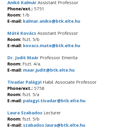
Anikó Kalmár
Assistant Professor
Phone/ext.:
5751
Room:
1/b
E-mail:
kalmar.aniko@btk.elte.hu
Máté Kovács
Assistant Professor
Room:
fszt. 5/b
E-mail:
kovacs.mate@btk.elte.hu
Dr. Judit Maár
Professor Emerita
Room:
Fszt. 4/a.
E-mail:
maar.judit@btk.elte.hu
Tivadar Palágyi
Habil. Associate Professor
Phone/ext.:
5758
Room:
fszt. 5/a
E-mail:
palagyi.tivadar@btk.elte.hu
Laura Szabados
Lecturer
Room:
fszt. 5/b
E-mail:
szabados.laura@btk.elte.hu