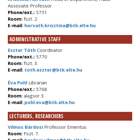
Associate Professor
Phone/ext.:
5751
Room:
fszt. 2
E-mail:
horvath.krisztina@btk.elte.hu
ADMINISTRATIVE STAFF
Eszter Tóth
Coordinator
Phone/ext.:
5770
Room:
fszt. 3.
E-mail:
toth.eszter@btk.elte.hu
Éva Pohl
Librarian
Phone/ext.:
5768
Room:
alagsor 3.
E-mail:
pohl.eva@btk.elte.hu
LECTURERS, RESEARCHERS
Vilmos Bárdosi
Professor Emeritus
Room:
Fszt. 7.