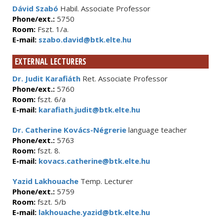
Dávid Szabó
Habil. Associate Professor
Phone/ext.:
5750
Room:
Fszt. 1/a.
E-mail:
szabo.david@btk.elte.hu
EXTERNAL LECTURERS
Dr. Judit Karafiáth
Ret. Associate Professor
Phone/ext.:
5760
Room:
fszt. 6/a
E-mail:
karafiath.judit@btk.elte.hu
Dr. Catherine Kovács-Négrerie
language teacher
Phone/ext.:
5763
Room:
fszt. 8.
E-mail:
kovacs.catherine@btk.elte.hu
Yazid Lakhouache
Temp. Lecturer
Phone/ext.:
5759
Room:
fszt. 5/b
E-mail:
lakhouache.yazid@btk.elte.hu