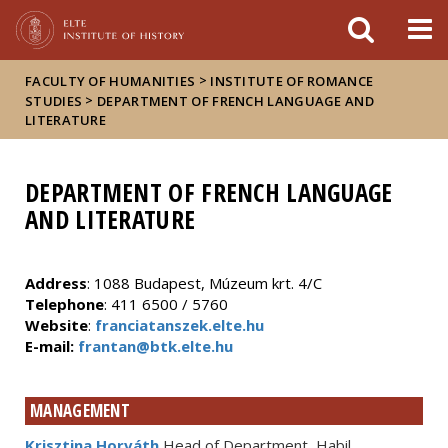
FIXME:token.header.mai
FIXME:token.header.cal
FIXME:token.header.abou
>
FACULTY OF HUMANITIES
INSTITUTE OF ROMANCE
>
STUDIES
DEPARTMENT OF FRENCH LANGUAGE AND
LITERATURE
DEPARTMENT OF FRENCH LANGUAGE
AND LITERATURE
Address
: 1088 Budapest, Múzeum krt. 4/C
Telephone
: 411 6500 / 5760
Website
:
franciatanszek.elte.hu
E-mail:
frantan@btk.elte.hu
MANAGEMENT
Krisztina Horváth
Head of Department, Habil.