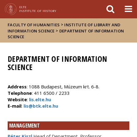
FIXME:token.header.mai
FIXME:token.header.cal
FIXME:token.header.abou
>
FACULTY OF HUMANITIES
INSTITUTE OF LIBRARY AND
>
INFORMATION SCIENCE
DEPARTMENT OF INFORMATION
SCIENCE
DEPARTMENT OF INFORMATION
SCIENCE
Address
: 1088 Budapest, Múzeum krt. 6-8.
Telephone
: 411 6500 / 2233
Website
:
lis.elte.hu
E-mail
:
lis@btk.elte.hu
MANAGEMENT
Péter Kiszl
Head of Department, Professor