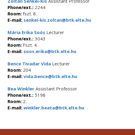
Zoltán Senkei-Kis
Assistant Professor
Phone/ext.:
2244
Room:
fszt. 8.
E-mail:
senkei-kis.zoltan@btk.elte.hu
Mária Erika Soós
Lecturer
Phone/ext.:
3043
Room:
Fszt. 4.
E-mail:
soos.erika@btk.elte.hu
Bence Tivadar Vida
Lecturer
Room:
204
E-mail:
vida.bence@btk.elte.hu
Bea Winkler
Assistant Professor
Phone/ext.:
5198
Room:
2.
E-mail:
winkler.beata@btk.elte.hu