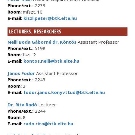
Phone/ext.:
2233
Room:
mfszt. 10.
E-mail:
kiszl.peter@btk.elte.hu
LECTURERS, RESEARCHERS
Nelli Boda Gáborné dr. Köntös
Assistant Professor
Phone/ext.:
5198
Room:
fszt. 2
E-mail:
kontos.nelli@btk.elte.hu
János Fodor
Assistant Professor
Phone/ext.:
2243
Room:
3
E-mail:
fodor.janos.konyvttud@btk.elte.hu
Dr. Rita Radó
Lecturer
Phone/ext.:
2244
Room:
8
E-mail:
rado.rita@btk.elte.hu