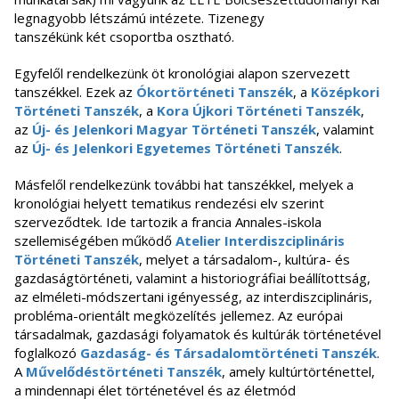
legnagyobb létszámú intézete. Tizenegy
tanszékünk két csoportba osztható.
Egyfelől rendelkezünk öt kronológiai alapon szervezett
tanszékkel. Ezek az
Ókortörténeti Tanszék
, a
Középkori
Történeti Tanszék
, a
Kora Újkori Történeti Tanszék
,
az
Új- és Jelenkori Magyar Történeti Tanszék
, valamint
az
Új- és Jelenkori Egyetemes Történeti Tanszék
.
Másfelől rendelkezünk további hat tanszékkel, melyek a
kronológiai helyett tematikus rendezési elv szerint
szerveződtek. Ide tartozik a francia Annales-iskola
szellemiségében működő
Atelier Interdiszciplináris
Történeti Tanszék
, melyet a társadalom-, kultúra- és
gazdaságtörténeti, valamint a historiográfiai beállítottság,
az elméleti-módszertani igényesség, az interdiszciplináris,
probléma-orientált megközelítés jellemez. Az európai
társadalmak, gazdasági folyamatok és kultúrák történetével
foglalkozó
Gazdaság- és Társadalomtörténeti Tanszék
.
A
Művelődéstörténeti Tanszék
, amely kultúrtörténettel,
a mindennapi élet történetével és az életmód