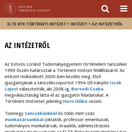
Események
ELTE a
Hírek
sajtóban
>
>
ELTE BTK TÖRTÉNETI INTÉZET
INTÉZET
AZ INTÉZETRŐL
AZ INTÉZETRŐL
Az Eötvös Loránd Tudományegyetem történelem tanszékei
1999 őszén határoztak a Történeti Intézet felállításáról. Az
intézet működését 2000-ben kezdte meg. Első
igazgatójának a tanszékcsoportot 1994-től irányító
Izsák
Lajos
t választották, aki 2008-ig,
Borsodi Csaba
megválasztásáig látta el az igazgatói feladatokat. A
Történeti Intézetet jelenleg
Horn Ildikó
vezeti.
Tizenegy
tanszékünkkel
és több mint száz
munkatársunkkal
(oktatók, professor emeritusok,
tudományos munkatársak, óraadók, adminisztrációs
munkatársak) mi vagyunk az ELTE Bölcsészettudományi Kar