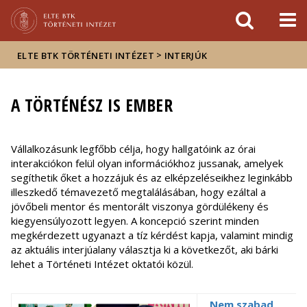
Események
ELTE a
Hírek
sajtóban
>
ELTE BTK TÖRTÉNETI INTÉZET
INTERJÚK
A TÖRTÉNÉSZ IS EMBER
Vállalkozásunk legfőbb célja, hogy hallgatóink az órai
interakciókon felül olyan információkhoz jussanak, amelyek
segíthetik őket a hozzájuk és az elképzeléseikhez leginkább
illeszkedő témavezető megtalálásában, hogy ezáltal a
jövőbeli mentor és mentorált viszonya gördülékeny és
kiegyensúlyozott legyen. A koncepció szerint minden
megkérdezett ugyanazt a tíz kérdést kapja, valamint mindig
az aktuális interjúalany választja ki a következőt, aki bárki
lehet a Történeti Intézet oktatói közül.
„Nem szabad