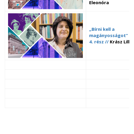
Eleonóra
„Bírni kell a
magányosságot” //
4. rész //
Krász Lilla