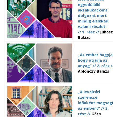
egyedülálló
aktakukacként
dolgozni, mert
mindig elsikkad
valami részlet.”
// 1. rész //
Juhász
Balázs
„Az ember hagyja,
hogy átjárja az
anyag” // 2. rész //
Ablonczy Balázs
„A levéltári
szerencse
időnként megsegíti
az embert” // 3.
rész //
Géra