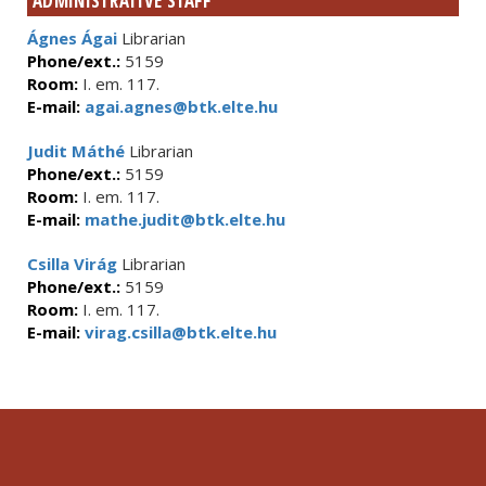
ADMINISTRATIVE STAFF
Ágnes Ágai
Librarian
Phone/ext.:
5159
Room:
I. em. 117.
E-mail:
agai.agnes@btk.elte.hu
Judit Máthé
Librarian
Phone/ext.:
5159
Room:
I. em. 117.
E-mail:
mathe.judit@btk.elte.hu
Csilla Virág
Librarian
Phone/ext.:
5159
Room:
I. em. 117.
E-mail:
virag.csilla@btk.elte.hu