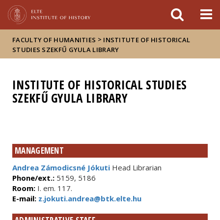
FIXME:token.header.mai
FIXME:token.header.cal
FIXME:token.header.abou
>
FACULTY OF HUMANITIES
INSTITUTE OF HISTORICAL
STUDIES SZEKFŰ GYULA LIBRARY
INSTITUTE OF HISTORICAL STUDIES
SZEKFŰ GYULA LIBRARY
MANAGEMENT
Andrea Zámodicsné Jókuti
Head Librarian
Phone/ext.:
5159, 5186
Room:
I. em. 117.
E-mail:
z.jokuti.andrea@btk.elte.hu