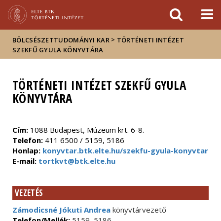
Események
ELTE a
Hírek
sajtóban
>
BÖLCSÉSZETTUDOMÁNYI KAR
TÖRTÉNETI INTÉZET
SZEKFŰ GYULA KÖNYVTÁRA
TÖRTÉNETI INTÉZET SZEKFŰ GYULA
KÖNYVTÁRA
Cím:
1088 Budapest, Múzeum krt. 6-8.
Telefon:
411 6500 / 5159, 5186
Honlap:
konyvtar.btk.elte.hu/szekfu-gyula-konyvtar
E-mail:
tortkvt@btk.elte.hu
VEZETÉS
Zámodicsné Jókuti Andrea
könyvtárvezető
Telefon/Mellék:
5159, 5186