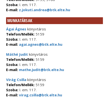
Szoba:
I. em. 117.
E-mail:
z.jokuti.andrea@btk.elte.hu
MUNKATÁRSAK
Ágai Ágnes
könyvtáros
Telefon/Mellék:
5159
Szoba:
I. em. 117.
E-mail:
agai.agnes@btk.elte.hu
Máthé Judit
könyvtáros
Telefon/Mellék:
5159
Szoba:
I. em. 117.
E-mail:
mathe.judit@btk.elte.hu
Virág Csilla
könyvtáros
Telefon/Mellék:
5159
Szoba:
I. em. 117.
E-mail:
virag.csilla@btk.elte.hu