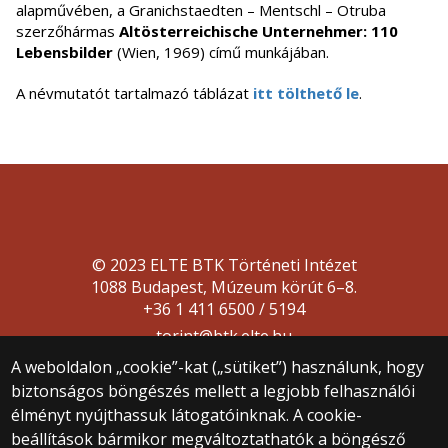
alapművében, a Granichstaedten – Mentschl – Otruba
szerzőhármas
Altösterreichische Unternehmer: 110
Lebensbilder
(Wien, 1969) című munkájában.
A névmutatót tartalmazó táblázat
itt tölthető le
.
© 2023 ELTE BTK Történeti Intézet
1088 Budapest, Múzeum körút 6–8.
+36 1 411 6500 / 5194
torint@btk.elte.hu
A weboldalon „cookie”-kat („sütiket”) használunk, hogy
biztonságos böngészés mellett a legjobb felhasználói
élményt nyújthassuk látogatóinknak. A cookie-
beállítások bármikor megváltoztathatók a böngésző