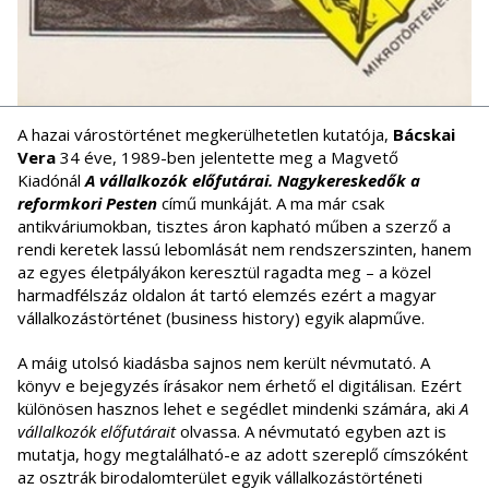
A hazai várostörténet megkerülhetetlen kutatója,
Bácskai
Vera
34 éve, 1989-ben jelentette meg a Magvető
Kiadónál
A vállalkozók előfutárai. Nagykereskedők a
reformkori Pesten
című munkáját. A ma már csak
antikváriumokban, tisztes áron kapható műben a szerző a
rendi keretek lassú lebomlását nem rendszerszinten, hanem
az egyes életpályákon keresztül ragadta meg – a közel
harmadfélszáz oldalon át tartó elemzés ezért a magyar
vállalkozástörténet (business history) egyik alapműve.
A máig utolsó kiadásba sajnos nem került névmutató. A
könyv e bejegyzés írásakor nem érhető el digitálisan. Ezért
különösen hasznos lehet e segédlet mindenki számára, aki
A
vállalkozók előfutárait
olvassa. A névmutató egyben azt is
mutatja, hogy megtalálható-e az adott szereplő címszóként
az osztrák birodalomterület egyik vállalkozástörténeti