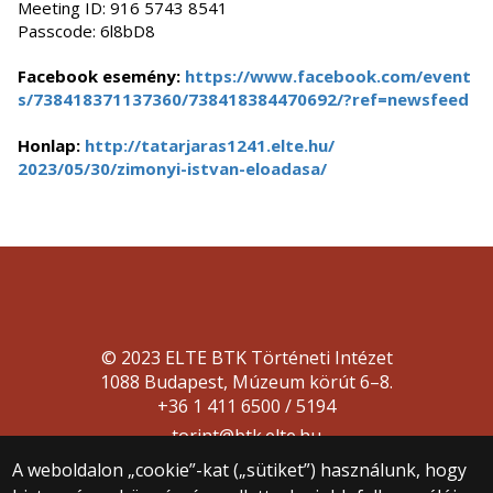
Meeting ID: 916 5743 8541
Passcode: 6l8bD8
Facebook esemény:
https://www.facebook.com/event
s/738418371137360/738418384470
692/?ref=newsfeed
Honlap:
http://tatarjaras1241.elte.hu/
2023/05/30/zimonyi-istvan-eloa
dasa/
© 2023 ELTE BTK Történeti Intézet
1088 Budapest, Múzeum körút 6–8.
+36 1 411 6500 / 5194
torint@btk.elte.hu
A weboldalon „cookie”-kat („sütiket”) használunk, hogy