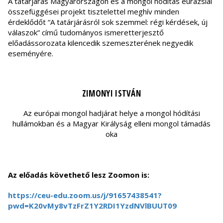
A tatárjárás Magyarországon és a mongol hódítás eurázsiai
összefüggései projekt tisztelettel meghív minden
érdeklődőt “A tatárjárásról sok szemmel: régi kérdések, új
válaszok” című tudományos ismeretterjesztő
előadássorozata kilencedik szemeszterének negyedik
eseményére.
ZIMONYI ISTVÁN
Az európai mongol hadjárat helye a mongol hódítási
hullámokban és a Magyar Királyság elleni mongol támadás
oka
Az előadás követhető lesz Zoomon is:
https://ceu-edu.zoom.us/j/9165
7438541?
pwd=K20vMy8vTzFrZ1Y2RD
I1YzdNVlBUUT09