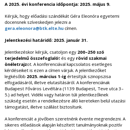
A 2025. évi konferencia időpontja: 2025. május 9.
Kérjük, hogy előadási szándékát Géra Eleonóra egyetemi
docensnek szíveskedjen jelezni a
gera.eleonora@btk.elte.hu
címen.
Jelentkezési határidő:
2025. január 31.
Jelentkezéskor kérjük, csatoljon egy
200–250 szó
terjedelmű összefoglaló
t
és egy
rövid szakmai
önéletrajz
ot. A konferenciával kapcsolatos esetleges
kérdéseiket is ezen a címen várjuk. A jelentkezőket
legkésőbb
2025. március 1-ig
értesítjük szinopszisa
elfogadásáról, illetve elutasításáról. A konferenciának
Budapest Főváros Levéltára (1139 Budapest, Teve utca 3–
5.) ad helyet. Vidéki vagy határon túli jelentkezőknek
szükség esetén a rendelkezésre álló kereteken belül utazási
támogatást, illetve szállást biztosítunk.
A konferenciát a jövőben szeretnénk évente megrendezni. A
sikeres előadások alapján készített tanulmányoknak pozitív