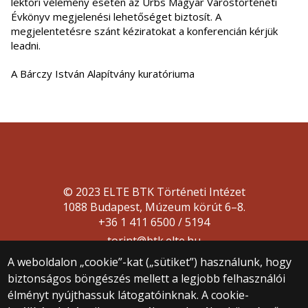
lektori vélemény esetén az Urbs Magyar Várostörténeti
Évkönyv megjelenési lehetőséget biztosít. A
megjelentetésre szánt kéziratokat a konferencián kérjük
leadni.
A Bárczy István Alapítvány kuratóriuma
© 2023 ELTE BTK Történeti Intézet
1088 Budapest, Múzeum körút 6–8.
+36 1 411 6500 / 5194
torint@btk.elte.hu
A weboldalon „cookie”-kat („sütiket”) használunk, hogy
biztonságos böngészés mellett a legjobb felhasználói
élményt nyújthassuk látogatóinknak. A cookie-