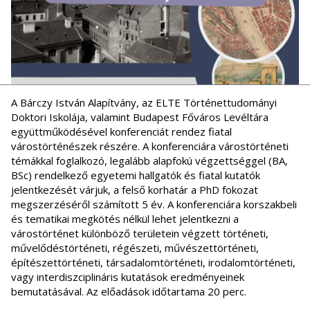
A Bárczy István Alapítvány, az ELTE Történettudományi
Doktori Iskolája, valamint Budapest Főváros Levéltára
együttműködésével konferenciát rendez fiatal
várostörténészek részére. A konferenciára várostörténeti
témákkal foglalkozó, legalább alapfokú végzettséggel (BA,
BSc) rendelkező egyetemi hallgatók és fiatal kutatók
jelentkezését várjuk, a felső korhatár a PhD fokozat
megszerzéséről számított 5 év. A konferenciára korszakbeli
és tematikai megkötés nélkül lehet jelentkezni a
várostörténet különböző területein végzett történeti,
művelődéstörténeti, régészeti, művészettörténeti,
építészettörténeti, társadalomtörténeti, irodalomtörténeti,
vagy interdiszciplináris kutatások eredményeinek
bemutatásával. Az előadások időtartama 20 perc.