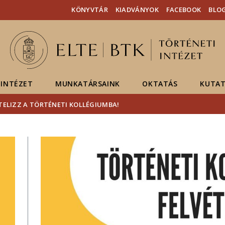
Események
ELTE a
Hírek
KÖNYVTÁR
KIADVÁNYOK
FACEBOOK
BLO
sajtóban
INTÉZET
MUNKATÁRSAINK
OKTATÁS
KUTAT
TELIZZ A TÖRTÉNETI KOLLÉGIUMBA!