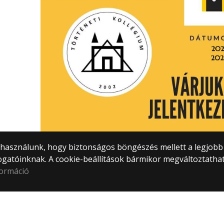
) használunk, hogy biztonságos böngészés mellett a legjobb
ogatóinknak. A cookie-beállítások bármikor megváltoztatha
formáció