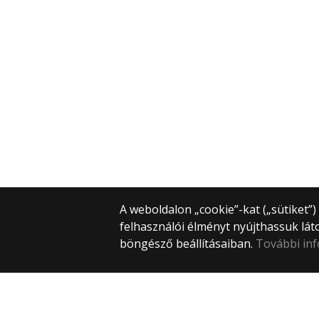
A weboldalon „cookie”-kat („sütiket”
felhasználói élményt nyújthassuk lát
böngésző beállításaiban.
További in
© 2023 ELTE BTK Történeti Intézet
1088 Budapest, Múzeum körút 6–8.
+36 1 411 6500 / 5194
torint@btk.elte.hu
Webfejlesztés: