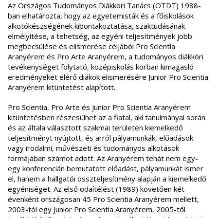
Az Országos Tudományos Diákköri Tanács (OTDT) 1988-
ban elhatározta, hogy az egyetemisták és a főiskolások
alkotókészségének kibontakoztatása, szaktudásának
elmélyítése, a tehetség, az egyéni teljesítmények jobb
megbecsülése és elismerése céljából Pro Scientia
Aranyérem és Pro Arte Aranyérem, a tudományos diákköri
tevékenységet folytató, középiskolás korban kimagasló
eredményeket elérő diákok elismerésére Junior Pro Scientia
Aranyérem kitüntetést alapított.
Pro Scientia, Pro Arte és Junior Pro Scientia Aranyérem
kitüntetésben részesülhet az a fiatal, aki tanulmányai során
és az általa választott szakmai területen kiemelkedő
teljesítményt nyújtott, és arról pályamunkák, előadások
vagy irodalmi, művészeti és tudományos alkotások
formájában számot adott. Az Aranyérem tehát nem egy-
egy konferencián bemutatott előadást, pályamunkát ismer
el, hanem a hallgatói összteljesítmény alapján a kiemelkedő
egyéniséget. Az első odaítélést (1989) követően két
évenként országosan 45 Pro Scientia Aranyérem mellett,
2003-tól egy Junior Pro Scientia Aranyérem, 2005-től