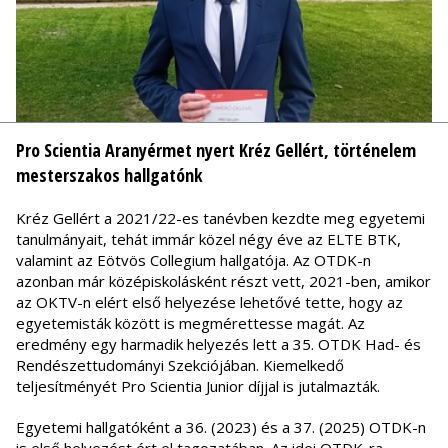
Pro Scientia Aranyérmet nyert Kréz Gellért, történelem
mesterszakos hallgatónk
Kréz Gellért a 2021/22-es tanévben kezdte meg egyetemi
tanulmányait, tehát immár közel négy éve az ELTE BTK,
valamint az Eötvös Collegium hallgatója. Az OTDK-n
azonban már középiskolásként részt vett, 2021-ben, amikor
az OKTV-n elért első helyezése lehetővé tette, hogy az
egyetemisták között is megmérettesse magát. Az
eredmény egy harmadik helyezés lett a 35. OTDK Had- és
Rendészettudományi Szekciójában. Kiemelkedő
teljesítményét Pro Scientia Junior díjjal is jutalmazták.
Egyetemi hallgatóként a 36. (2023) és a 37. (2025) OTDK-n