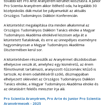
további két Pro Arte Aranyérem kerülhet kiosztásra. A Junior
Pro Scientia Aranyérem akkor ítélhető oda, ha legalább 30
középiskolás diák mutat be pályamunkát az aktuális
Országos Tudományos Diákköri Konferencián.
A kitüntetést megalapítása óta minden alkalommal az
Országos Tudományos Diákköri Tanács elnöke a Magyar
Tudományos Akadémia elnökével közösen adja át a
kitüntetett fiataloknak, és erre az ünnepélyes eseményre
hagyományosan a Magyar Tudományos Akadémia
Dísztermében kerül sor.
A kitüntetésben részesülők az Aranyérmet díszdobozban
elhelyezve veszik át, amelyhez egy kisméretű, az érem
főmotívumát tartalmazó, aranyozott-tűzzománc kitűző is
tartozik. Az érem odaítéléséről szóló, díszmappában
elhelyezett oklevelet az Országos Tudományos Diákköri
Tanács elnöke, a Magyar Tudományos Akadémia elnöke és
az oktatásért felelős miniszter írja alá.
Pro Scientia Aranyérem, Pro Arte és Junior Pro Scientia
Aranyérmesek - 2025