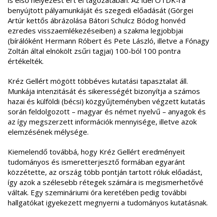
is első helyezést ért el tagozatában. Az idei OTDK-ra
benyújtott pályamunkáját és szegedi előadását (Görgei
Artúr kettős ábrázolása Bátori Schulcz Bódog honvéd
ezredes visszaemlékezéseiben) a szakma legjobbjai
(bírálóként Hermann Róbert és Pete László, illetve a Fónagy
Zoltán által elnökölt zsűri tagjai) 100-ból 100 pontra
értékelték.
Kréz Gellért mögött többéves kutatási tapasztalat áll.
Munkája intenzitását és sikerességét bizonyítja a számos
hazai és külföldi (bécsi) közgyűjteményben végzett kutatás
során feldolgozott – magyar és német nyelvű – anyagok és
az így megszerzett információk mennyisége, illetve azok
elemzésének mélysége.
Kiemelendő továbbá, hogy Kréz Gellért eredményeit
tudományos és ismeretterjesztő formában egyaránt
közzétette, az ország több pontján tartott róluk előadást,
így azok a szélesebb rétegek számára is megismerhetővé
váltak. Egy szemináriumi óra keretében pedig további
hallgatókat igyekezett megnyerni a tudományos kutatásnak.