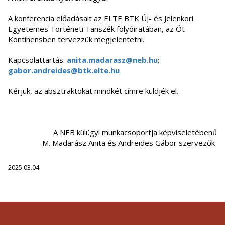
A konferencia előadásait az ELTE BTK Új- és Jelenkori
Egyetemes Történeti Tanszék folyóiratában, az Öt
Kontinensben tervezzük megjelentetni.
Kapcsolattartás:
anita.madarasz@neb.hu
;
gabor.andreides@btk.elte.hu
Kérjük, az absztraktokat mindkét címre küldjék el.
A NEB külügyi munkacsoportja képviseletébenű
M. Madarász Anita és Andreides Gábor szervezők
2025.03.04.