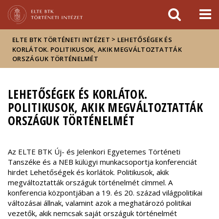
Események
ELTE a
Hírek
sajtóban
>
ELTE BTK TÖRTÉNETI INTÉZET
LEHETŐSÉGEK ÉS
KORLÁTOK. POLITIKUSOK, AKIK MEGVÁLTOZTATTÁK
ORSZÁGUK TÖRTÉNELMÉT
LEHETŐSÉGEK ÉS KORLÁTOK.
POLITIKUSOK, AKIK MEGVÁLTOZTATTÁK
ORSZÁGUK TÖRTÉNELMÉT
Az ELTE BTK Új- és Jelenkori Egyetemes Történeti
Tanszéke és a NEB külügyi munkacsoportja konferenciát
hirdet Lehetőségek és korlátok. Politikusok, akik
megváltoztatták országuk történelmét címmel. A
konferencia központjában a 19. és 20. század világpolitikai
változásai állnak, valamint azok a meghatározó politikai
vezetők, akik nemcsak saját országuk történelmét