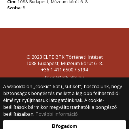
Cím:
1088 Budapest, Múzeum körút 6–8
Szoba:
8
© 2023 ELTE BTK Történeti Intézet
1088 Budapest, Múzeum körút 6–8.
+36 1 411 6500 / 5194
torint@btk.elte.hu
A weboldalon „cookie”-kat („sütiket”) használunk, hogy
biztonságos böngészés mellett a legjobb felhasználói
élményt nyújthassuk látogatóinknak. A cookie-
beállítások bármikor megváltoztathatók a böngésző
beállításaiban.
További információ
Webfejlesztés:
Elfogadom