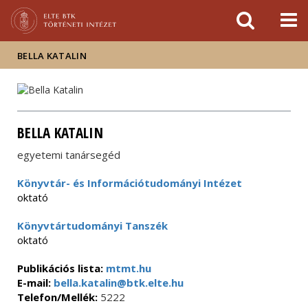
Események
ELTE a
Hírek
sajtóban
BELLA KATALIN
BELLA KATALIN
egyetemi tanársegéd
Könyvtár- és Információtudományi Intézet
oktató
Könyvtártudományi Tanszék
oktató
Publikációs lista:
mtmt.hu
E-mail:
bella.katalin@btk.elte.hu
Telefon/Mellék:
5222