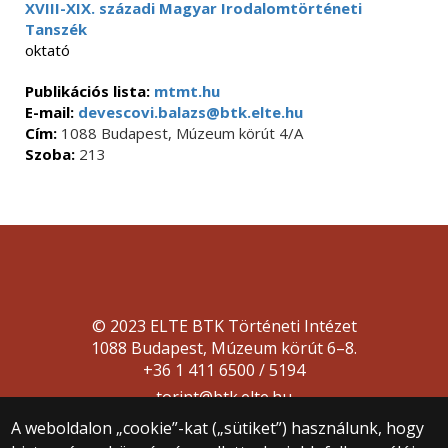
XVIII-XIX. századi Magyar Irodalomtörténeti
Tanszék
oktató
Publikációs lista:
mtmt.hu
E-mail:
devescovi.balazs@btk.elte.hu
Cím:
1088 Budapest, Múzeum körút 4/A
Szoba:
213
© 2023 ELTE BTK Történeti Intézet
1088 Budapest, Múzeum körút 6–8.
+36 1 411 6500 / 5194
torint@btk.elte.hu
A weboldalon „cookie”-kat („sütiket”) használunk, hogy