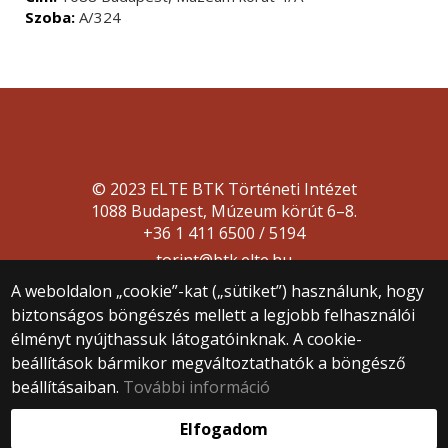
Szoba:
A/324
© 2023 ELTE BTK Történeti Intézet
1088 Budapest, Múzeum körút 6–8.
+36 1 411 6500 / 5194
torint@btk.elte.hu
A weboldalon „cookie”-kat („sütiket”) használunk, hogy
biztonságos böngészés mellett a legjobb felhasználói
élményt nyújthassuk látogatóinknak. A cookie-
beállítások bármikor megváltoztathatók a böngésző
beállításaiban.
További információ
Webfejlesztés:
Elfogadom