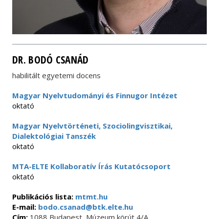
DR. BODÓ CSANÁD
habilitált egyetemi docens
Magyar Nyelvtudományi és Finnugor Intézet
oktató
Magyar Nyelvtörténeti, Szociolingvisztikai,
Dialektológiai Tanszék
oktató
MTA-ELTE Kollaboratív Írás Kutatócsoport
oktató
Publikációs lista:
mtmt.hu
E-mail:
bodo.csanad@btk.elte.hu
Cím:
1088 Budapest, Múzeum körút 4/A