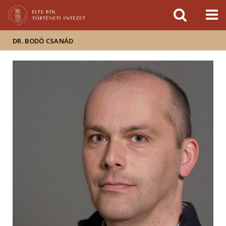
Események
ELTE a
Hírek
sajtóban
DR. BODÓ CSANÁD