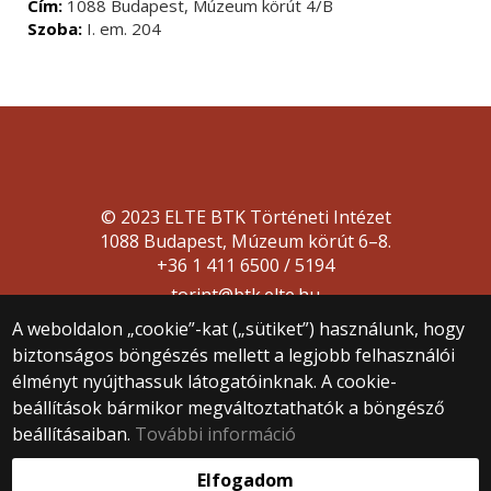
Cím:
1088 Budapest, Múzeum körút 4/B
Szoba:
I. em. 204
© 2023 ELTE BTK Történeti Intézet
1088 Budapest, Múzeum körút 6–8.
+36 1 411 6500 / 5194
torint@btk.elte.hu
A weboldalon „cookie”-kat („sütiket”) használunk, hogy
biztonságos böngészés mellett a legjobb felhasználói
élményt nyújthassuk látogatóinknak. A cookie-
beállítások bármikor megváltoztathatók a böngésző
beállításaiban.
További információ
Webfejlesztés:
Elfogadom