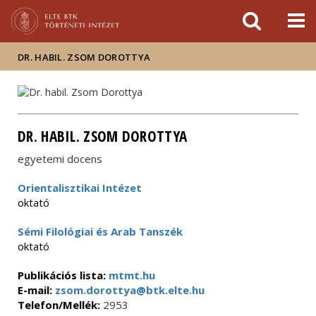
Események
ELTE a
Hírek
sajtóban
DR. HABIL. ZSOM DOROTTYA
DR. HABIL. ZSOM DOROTTYA
egyetemi docens
Orientalisztikai Intézet
oktató
Sémi Filológiai és Arab Tanszék
oktató
Publikációs lista:
mtmt.hu
E-mail:
zsom.dorottya@btk.elte.hu
Telefon/Mellék:
2953