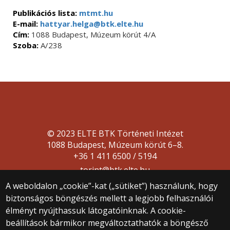
Publikációs lista:
mtmt.hu
E-mail:
hattyar.helga@btk.elte.hu
Cím:
1088 Budapest, Múzeum körút 4/A
Szoba:
A/238
© 2023 ELTE BTK Történeti Intézet
1088 Budapest, Múzeum körút 6–8.
+36 1 411 6500 / 5194
torint@btk.elte.hu
A weboldalon „cookie”-kat („sütiket”) használunk, hogy
biztonságos böngészés mellett a legjobb felhasználói
élményt nyújthassuk látogatóinknak. A cookie-
beállítások bármikor megváltoztathatók a böngésző