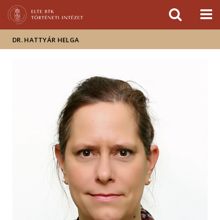
Események
ELTE a
Hírek
sajtóban
DR. HATTYÁR HELGA