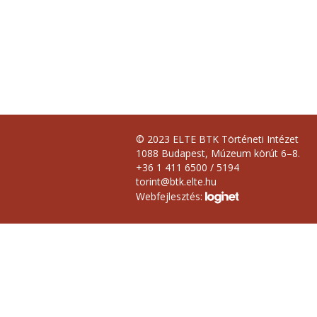
© 2023 ELTE BTK Történeti Intézet
1088 Budapest, Múzeum körút 6–8.
+36 1 411 6500 / 5194
torint@btk.elte.hu
Webfejlesztés: