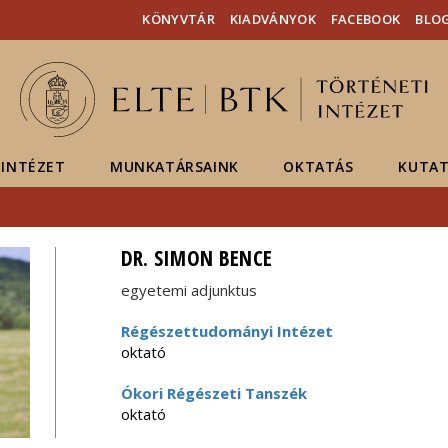
Események
ELTE a
Hírek
KÖNYVTÁR
KIADVÁNYOK
FACEBOOK
BLO
sajtóban
INTÉZET
MUNKATÁRSAINK
OKTATÁS
KUTAT
DR. SIMON BENCE
egyetemi adjunktus
Régészettudományi Intézet
oktató
Ókori Régészeti Tanszék
oktató