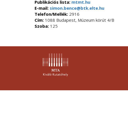
Publikációs lista:
mtmt.hu
E-mail:
simon.bence@btk.elte.hu
Telefon/Mellék:
2916
Cím:
1088 Budapest, Múzeum körút 4/B
Szoba:
125