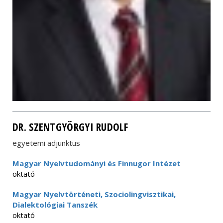
DR. SZENTGYÖRGYI RUDOLF
egyetemi adjunktus
Magyar Nyelvtudományi és Finnugor Intézet
oktató
Magyar Nyelvtörténeti, Szociolingvisztikai,
Dialektológiai Tanszék
oktató