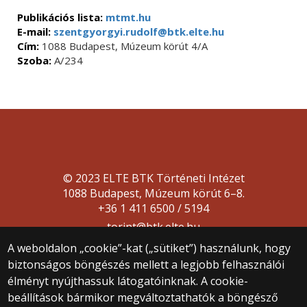
Publikációs lista:
mtmt.hu
E-mail:
szentgyorgyi.rudolf@btk.elte.hu
Cím:
1088 Budapest, Múzeum körút 4/A
Szoba:
A/234
© 2023 ELTE BTK Történeti Intézet
1088 Budapest, Múzeum körút 6–8.
+36 1 411 6500 / 5194
torint@btk.elte.hu
A weboldalon „cookie”-kat („sütiket”) használunk, hogy
biztonságos böngészés mellett a legjobb felhasználói
élményt nyújthassuk látogatóinknak. A cookie-
beállítások bármikor megváltoztathatók a böngésző