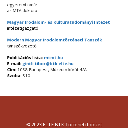
egyetemi tanár
az MTA doktora
Magyar Irodalom- és Kultúratudományi Intézet
intézetigazgató
Modern Magyar Irodalomtörténeti Tanszék
tanszékvezető
Publikációs lista:
mtmt.hu
E-mail:
gintli.tibor@btk.elte.hu
Cím:
1088 Budapest, Múzeum körút 4/A
Szoba:
310
© 2023 ELTE BTK Történeti Intézet