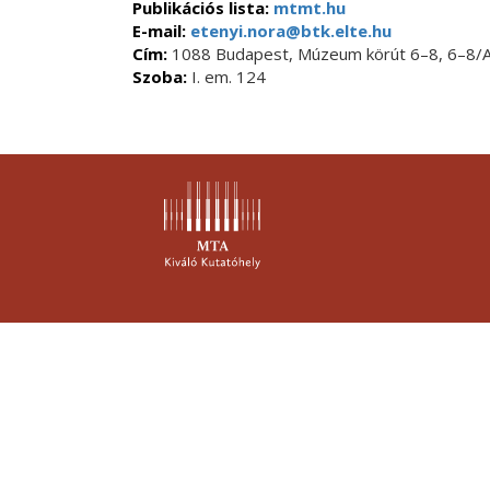
Publikációs lista:
mtmt.hu
E-mail:
etenyi.nora@btk.elte.hu
Cím:
1088 Budapest, Múzeum körút 6–8, 6–8/
Szoba:
I. em. 124