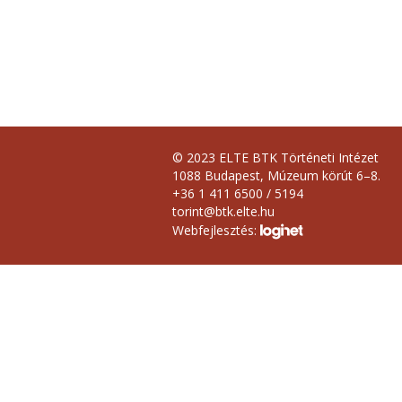
© 2023 ELTE BTK Történeti Intézet
1088 Budapest, Múzeum körút 6–8.
+36 1 411 6500 / 5194
torint@btk.elte.hu
Webfejlesztés: