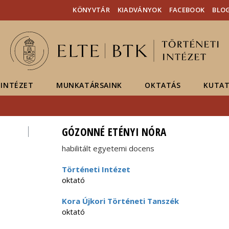
Események
ELTE a
Hírek
KÖNYVTÁR
KIADVÁNYOK
FACEBOOK
BLO
sajtóban
INTÉZET
MUNKATÁRSAINK
OKTATÁS
KUTAT
GÓZONNÉ ETÉNYI NÓRA
habilitált egyetemi docens
Történeti Intézet
oktató
Kora Újkori Történeti Tanszék
oktató