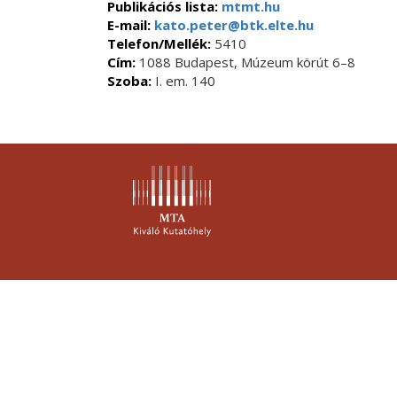
Publikációs lista:
mtmt.hu
E-mail:
kato.peter@btk.elte.hu
Telefon/Mellék:
5410
Cím:
1088 Budapest, Múzeum körút 6–8
Szoba:
I. em. 140