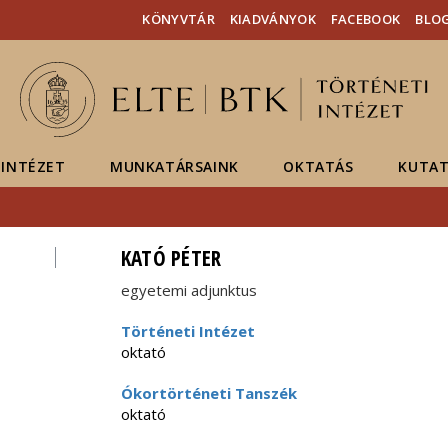
Események
ELTE a
Hírek
KÖNYVTÁR
KIADVÁNYOK
FACEBOOK
BLO
sajtóban
INTÉZET
MUNKATÁRSAINK
OKTATÁS
KUTAT
KATÓ PÉTER
egyetemi adjunktus
Történeti Intézet
oktató
Ókortörténeti Tanszék
oktató