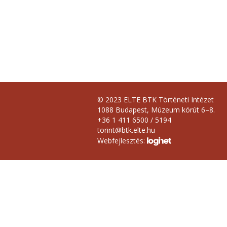
© 2023 ELTE BTK Történeti Intézet
1088 Budapest, Múzeum körút 6–8.
+36 1 411 6500 / 5194
torint@btk.elte.hu
Webfejlesztés: