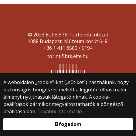
© 2023 ELTE BTK Történeti Intézet
1088 Budapest, Múzeum körút 6–8.
+36 1 411 6500 / 5194
torint@btk.elte.hu
A weboldalon „cookie”-kat („sütiket”) használunk, hogy
biztonságos böngészés mellett a legjobb felhasználói
élményt nyújthassuk látogatóinknak. A cookie-
Webfejlesztés:
beállítások bármikor megváltoztathatók a böngésző
beállításaiban.
További információ
Elfogadom