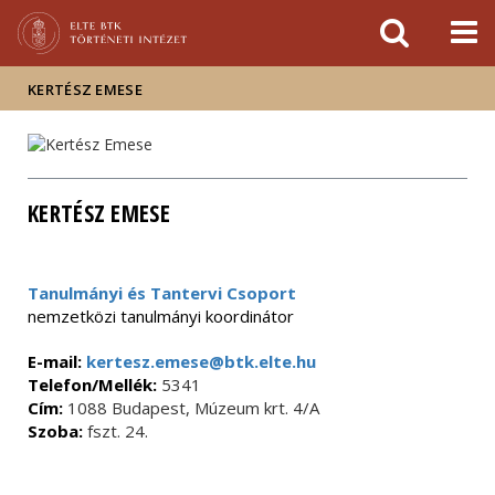
Események
ELTE a
Hírek
sajtóban
KERTÉSZ EMESE
KERTÉSZ EMESE
Tanulmányi és Tantervi Csoport
nemzetközi tanulmányi koordinátor
E-mail:
kertesz.emese@btk.elte.hu
Telefon/Mellék:
5341
Cím:
1088 Budapest, Múzeum krt. 4/A
Szoba:
fszt. 24.