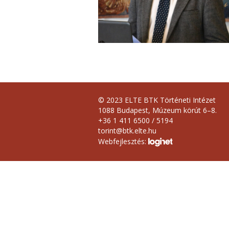
© 2023 ELTE BTK Történeti Intézet
1088 Budapest, Múzeum körút 6–8.
+36 1 411 6500 / 5194
torint@btk.elte.hu
Webfejlesztés: