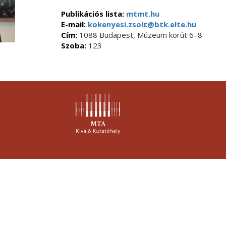
Publikációs lista:
mtmt.hu
E-mail:
kokenyesi.zsolt@btk.elte.hu
Cím:
1088 Budapest, Múzeum körút 6–8
Szoba:
123