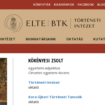
Események
ELTE a
Hírek
KÖNYVTÁR
KIADVÁNYOK
FACEBOOK
BLO
sajtóban
INTÉZET
MUNKATÁRSAINK
OKTATÁS
KUTAT
KÖKÉNYESI ZSOLT
egyetemi adjunktus
Címzetes egyetemi docens
Történeti Intézet
oktató
Kora Újkori Történeti Tanszék
oktató