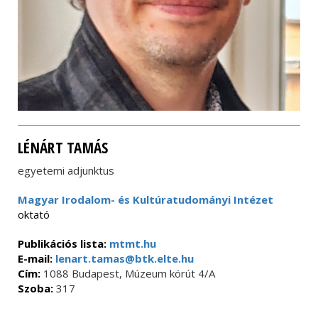
LÉNÁRT TAMÁS
egyetemi adjunktus
Magyar Irodalom- és Kultúratudományi Intézet
oktató
Publikációs lista:
mtmt.hu
E-mail:
lenart.tamas@btk.elte.hu
Cím:
1088 Budapest, Múzeum körút 4/A
Szoba:
317