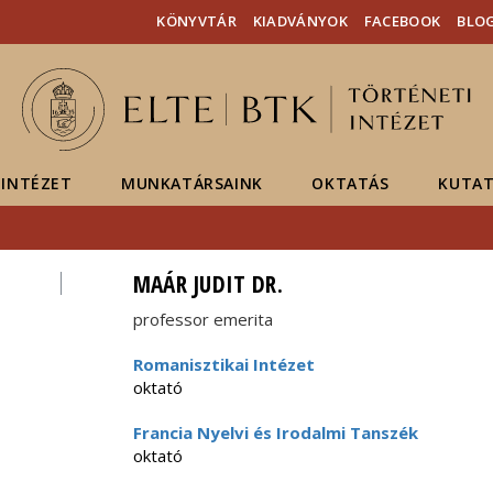
Események
ELTE a
Hírek
KÖNYVTÁR
KIADVÁNYOK
FACEBOOK
BLO
sajtóban
INTÉZET
MUNKATÁRSAINK
OKTATÁS
KUTAT
MAÁR JUDIT DR.
professor emerita
Romanisztikai Intézet
oktató
Francia Nyelvi és Irodalmi Tanszék
oktató