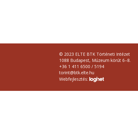
© 2023 ELTE BTK Történeti Intézet
1088 Budapest, Múzeum körút 6–8.
+36 1 411 6500 / 5194
torint@btk.elte.hu
Webfejlesztés: