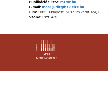
Publikációs lista:
mtmt.hu
E-mail:
maar.judit@btk.elte.hu
Cím:
1088 Budapest, Múzeum körút 4/A, B, C, D,
Szoba:
Fszt. 4/a.